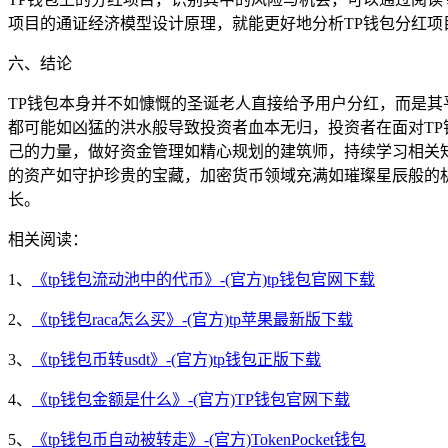
项目的通证经济模型设计原理，就能更好地分析TP钱包分红项
六、结论
TP钱包本身并不如慷慨的圣诞老人直接给予用户分红，而是
都可能如凶猛的洪水般导致投资者血本无归，投资者在面对T
己的力量，做好资金管理如精心规划的建筑师，持续学习相关
的资产如守护珍贵的宝藏，加密货币领域充满如璀璨星辰般的
长。
相关阅读：
1、
《tp钱包流动池中的代币》-(官方)tp钱包官网下载
2、
《tp钱包raca怎么买》-(官方)tp苹果最新版下载
3、
《tp钱包币转usdt》-(官方)tp钱包正版下载
4、
《tp钱包金额是什么》-(官方)TP钱包官网下载
5、
《tp钱包币自动被转走》-(官方)TokenPocket钱包