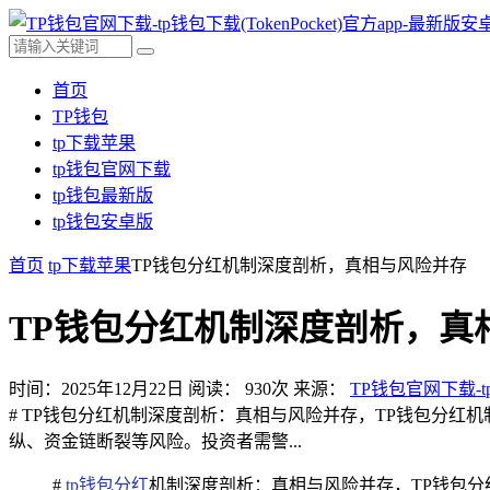
首页
TP钱包
tp下载苹果
tp钱包官网下载
tp钱包最新版
tp钱包安卓版
首页
tp下载苹果
TP钱包分红机制深度剖析，真相与风险并存
TP钱包分红机制深度剖析，真
时间：2025年12月22日
阅读：
930
次
来源：
TP钱包官网下载-tp
# TP钱包分红机制深度剖析：真相与风险并存，TP钱包分
纵、资金链断裂等风险。投资者需警...
#
tp钱包
分红
机制深度剖析：真相与风险并存，TP钱包