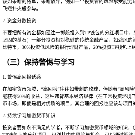
该如果断的将军，果断放弃，例如一个投资者的风险承受能力较
飞蛾扑火般参与。
2. 资金分散投资
不要把所有资金都如孤注一掷般投入到TP钱包的分红项目中
坚固的基石；一部分投资相对稳健的传统金融产品，如避风的港
比特币，30%投资低风险的银行理财产品，20%投资TP钱
（三）保持警惕与学习
1. 警惕高回报诱惑
在加密货币领域，“高回报”往往如带刺的玫瑰，伴随着“高风
能获得50%的收益，这种违背基本经济规律（在正常投资环
币市场，即使是相对优质的项目，其合理的回报也应该与项目
2. 持续学习加密货币知识
投资者要如永不满足的学者，不断学习加密货币领域的知识，
TP钱包上的分红项目，识别其中的风险与机会，可以通过阅