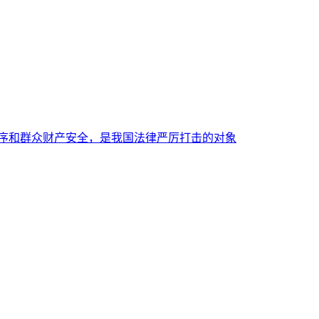
秩序和群众财产安全，是我国法律严厉打击的对象