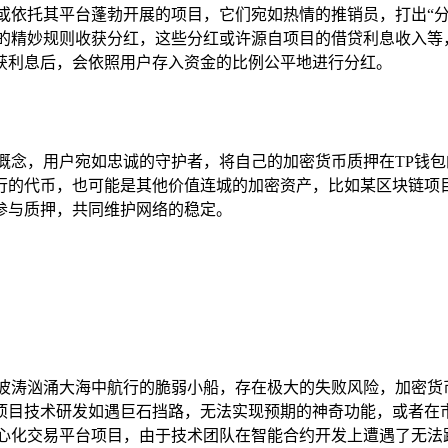
或依托其平台蓬勃开展的项目，它们宛如热情的推销员，打出“分红
定的精妙规则收获分红，这些分红或许源自项目的借贷利息收入等
获利息后，会依照用户存入资金的比例公平地进行分红。
概念，用户宛如忠诚的守护者，将自己的加密货币质押在TP钱
行的代币，也可能是其他价值连城的加密资产，比如某区块链项目
参与质押，共同维护网络的稳定。
在波涛汹涌大海中航行的脆弱小船，存在极大的失败风险，加密货
项目技术研发如遇巨石挡路，无法实现预期的神奇功能，或者在
中心化交易平台项目，由于技术团队在智能合约开发上遭遇了无法