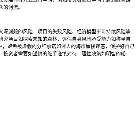
久的河流。
大深渊般的风险，项目的失败风险、经济模型不可持续风险等
研究项目如探索未知的森林，评估自身风险承受能力如称量自
中，避免被虚假的分红承诺如迷人的海市蜃楼迷惑，保护好自己
，投资者需要如谨慎的舵手谨慎对待，理性决策如明智的船