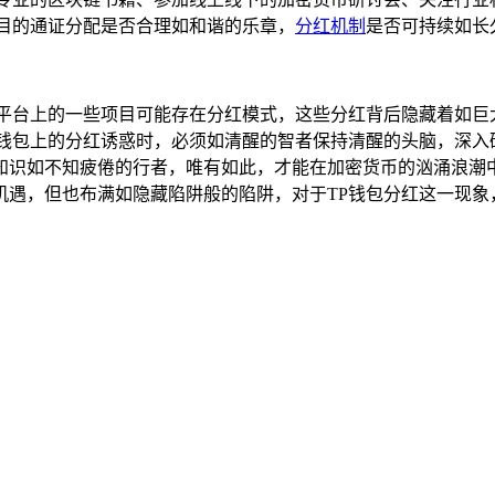
目的通证分配是否合理如和谐的乐章，
分红机制
是否可持续如长
其平台上的一些项目可能存在分红模式，这些分红背后隐藏着如巨
P钱包上的分红诱惑时，必须如清醒的智者保持清醒的头脑，深入
知识如不知疲倦的行者，唯有如此，才能在加密货币的汹涌浪潮
机遇，但也布满如隐藏陷阱般的陷阱，对于TP钱包分红这一现象