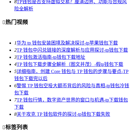
8
TP钱包是否支持虚拟交易？厘清边界、功能与合规风
险全解析
热门视频

1
华为 tp 钱包安装困境及解决探讨-tp苹果钱包下载
2
TP 钱包中闪兑链接的深度解析与应用探讨-tp钱包下载
3
TP 钱包激活指南-tp钱包下载地址
4
TP 钱包下载步骤全解析（图文并茂）-假tp钱包下载
5
详细指南，创建 Core 钱包与 TP 钱包的步骤与要点-TP
钱包下载完以后
6
警惕 TP 钱包空投大额币背后的风险与真相-tp钱包冷钱
包下载
7
TP 钱包行情，数字资产世界的窗口与机遇-tp下载钱包
下载
8
关于攻克 TP 钱包软件的探讨-tp钱包下载失败
标签列表
