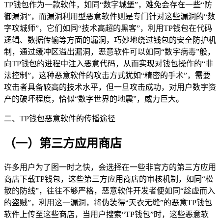
TP钱包作为一款软件，如同“数字城堡”，难免会存在一些“防
御漏洞”，而漏洞利用型恶意软件则是专门针对这些漏洞的“数
字攻城师”，它们如同“技术高超的黑客”，利用TP钱包在代码
逻辑、数据传输等方面的漏洞，巧妙地绕过钱包的安全防护机
制，通过缓冲区溢出漏洞，恶意软件可以如同“数字病毒”般，
向TP钱包的进程中注入恶意代码，从而实现对钱包操作的“非
法控制”，这种恶意软件的攻击方式犹如“精密的手术”，需要
攻击者具备较高的技术水平，但一旦攻击成功，对用户数字资
产的破坏程度，恰似“数字世界的地震”，威力巨大。
二、TP钱包恶意软件的传播途径
（一）第三方应用商店
许多用户为了图一时之快，会选择在一些非官方的第三方应用
商店下载TP钱包，这些第三方应用商店的审核机制，如同“松
散的防线”，往往不够严格，恶意软件开发者便如同“趁虚而入
的盗贼”，利用这一漏洞，将伪装得“天衣无缝”的恶意TP钱包
软件上传至这些商店，当用户搜索“TP钱包”时，这些恶意软