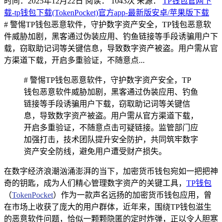
时间：2025年12月22日
阅读：
1043
次
来源：
TP钱包官网下
载-tp钱包下载(TokenPocket)官方app-最新版安卓/苹果版下载
# 警惕TP钱包恶意软件，守护数字资产安全，TP钱包恶意软
件威胁加剧，黑客通过伪装应用、钓鱼链接等手段诱骗用户下
载，窃取助记词等关键信息，导致数字资产被盗。用户需从官
方渠道下载，开启多重验证，不随意点...
# 警惕TP钱包恶意软件，守护数字资产安全，TP
钱包恶意软件威胁加剧，黑客通过伪装应用、钓鱼
链接等手段诱骗用户下载，窃取助记词等关键信
息，导致数字资产被盗。用户需从官方渠道下载，
开启多重验证，不随意点击可疑链接。监管部门应
加强打击，技术团队提升安全防护，共同筑牢数字
资产安全防线，避免用户遭受财产损失。
在数字经济浪潮汹涌澎湃的当下，加密货币钱包宛如一把把神
奇的钥匙，成为人们精心管理数字资产的关键工具，
TP钱包
（
TokenPocket
）作为一款声名远扬的加密货币钱包应用，曾
在市场上收获了庞大的用户群体，近年来，围绕TP钱包滋生
的恶意软件问题，恰似一颗颗隐匿的定时炸弹，正以令人胆寒