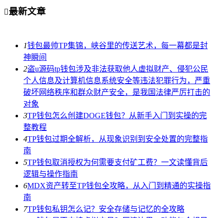
最新文章

1
钱包最帅TP集锦，峡谷里的传送艺术，每一幕都是封
神瞬间
2
盗u源码tp钱包涉及非法获取他人虚拟财产、侵犯公民
个人信息及计算机信息系统安全等违法犯罪行为，严重
破坏网络秩序和群众财产安全，是我国法律严厉打击的
对象
3
TP钱包怎么创建DOGE钱包？从新手入门到实操的完
整教程
4
TP钱包过期全解析，从现象识别到安全处置的完整指
南
5
TP钱包取消授权为何需要支付矿工费？一文读懂背后
逻辑与操作指南
6
MDX资产转至TP钱包全攻略，从入门到精通的实操指
南
7
TP钱包私钥怎么记？安全存储与记忆的全攻略