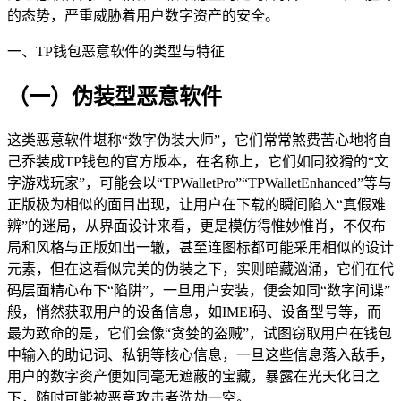
的态势，严重威胁着用户数字资产的安全。
一、TP钱包恶意软件的类型与特征
（一）伪装型恶意软件
这类恶意软件堪称“数字伪装大师”，它们常常煞费苦心地将自
己乔装成TP钱包的官方版本，在名称上，它们如同狡猾的“文
字游戏玩家”，可能会以“TPWalletPro”“TPWalletEnhanced”等与
正版极为相似的面目出现，让用户在下载的瞬间陷入“真假难
辨”的迷局，从界面设计来看，更是模仿得惟妙惟肖，不仅布
局和风格与正版如出一辙，甚至连图标都可能采用相似的设计
元素，但在这看似完美的伪装之下，实则暗藏汹涌，它们在代
码层面精心布下“陷阱”，一旦用户安装，便会如同“数字间谍”
般，悄然获取用户的设备信息，如IMEI码、设备型号等，而
最为致命的是，它们会像“贪婪的盗贼”，试图窃取用户在钱包
中输入的助记词、私钥等核心信息，一旦这些信息落入敌手，
用户的数字资产便如同毫无遮蔽的宝藏，暴露在光天化日之
下，随时可能被恶意攻击者洗劫一空。