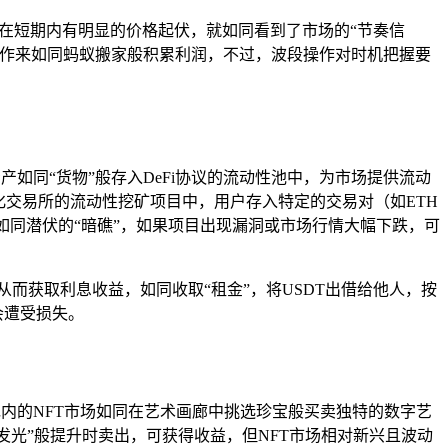
在短期内有明显的价格起伏，就如同看到了市场的“节奏信
操作来如同蚂蚁搬家般积累利润，不过，波段操作对时机把握要
资产如同“货物”般存入DeFi协议的流动性池中，为市场提供流动
化交易所的流动性挖矿项目中，用户存入特定的交易对（如ETH
险如同潜伏的“暗礁”，如果项目出现漏洞或市场行情大幅下跌，可
从而获取利息收益，如同收取“租金”，将USDT出借给他人，按
会遭受损失。
包内的NFT市场如同在艺术画廊中挑选珍宝般买卖独特的数字艺
发光”般提升时卖出，可获得收益，但NFT市场相对新兴且波动