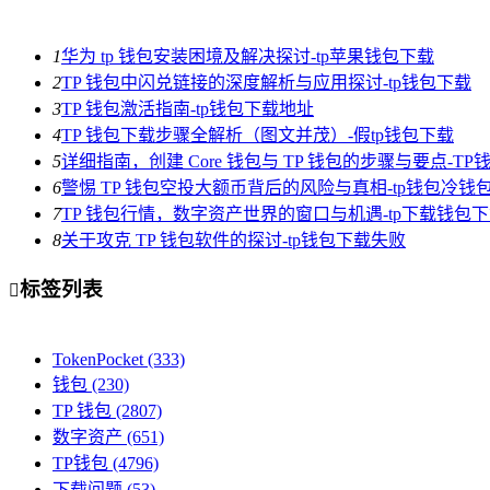
1
华为 tp 钱包安装困境及解决探讨-tp苹果钱包下载
2
TP 钱包中闪兑链接的深度解析与应用探讨-tp钱包下载
3
TP 钱包激活指南-tp钱包下载地址
4
TP 钱包下载步骤全解析（图文并茂）-假tp钱包下载
5
详细指南，创建 Core 钱包与 TP 钱包的步骤与要点-T
6
警惕 TP 钱包空投大额币背后的风险与真相-tp钱包冷钱
7
TP 钱包行情，数字资产世界的窗口与机遇-tp下载钱包
8
关于攻克 TP 钱包软件的探讨-tp钱包下载失败
标签列表

TokenPocket
(333)
钱包
(230)
TP 钱包
(2807)
数字资产
(651)
TP钱包
(4796)
下载问题
(53)