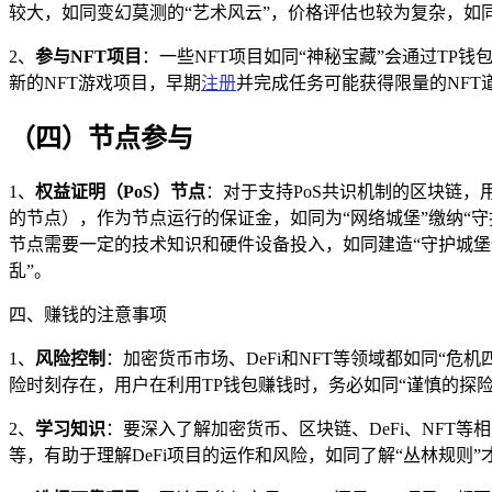
较大，如同变幻莫测的“艺术风云”，价格评估也较为复杂，如
2、
参与NFT项目
：一些NFT项目如同“神秘宝藏”会通过TP
新的NFT游戏项目，早期
注册
并完成任务可能获得限量的NFT
（四）节点参与
1、
权益证明（PoS）节点
：对于支持PoS共识机制的区块链，
的节点），作为节点运行的保证金，如同为“网络城堡”缴纳“守
节点需要一定的技术知识和硬件设备投入，如同建造“守护城堡
乱”。
四、赚钱的注意事项
1、
风险控制
：加密货币市场、DeFi和NFT等领域都如同“危
险时刻存在，用户在利用TP钱包赚钱时，务必如同“谨慎的探
2、
学习知识
：要深入了解加密货币、区块链、DeFi、NFT
等，有助于理解DeFi项目的运作和风险，如同了解“丛林规则