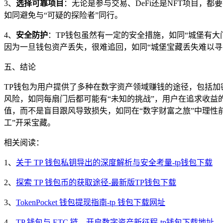
3、
选择可靠项目
：无论是参与交易、DeFi还是NFT项目，
如同避免与“可疑的探险者”同行。
4、
安全防护
：TP钱包虽然有一定的安全措施，如同“城堡有
因为一旦钱包资产丢失，很难追回，如同“城堡宝藏丢失难以寻
五、结论
TP钱包为用户提供了多种在数字资产领域赚钱的途径，包括加密
风险，如同每扇门后都可能有“未知的挑战”，用户在追求收益
值，而不是盲目跟风导致损失，如同在“数字财富之旅”中理性
工”开采宝藏。
相关阅读：
1、
关于 TP 钱包私钥导出的深度解析与安全考量-tp钱包下载
2、
探索 TP 钱包币的获取途径-最新版TP钱包下载
3、
TokenPocket 钱包提现指南-tp 钱包下载网址
4、
TP 钱包与 ETC 链，开启数字资产新征程-tp钱包下载地址