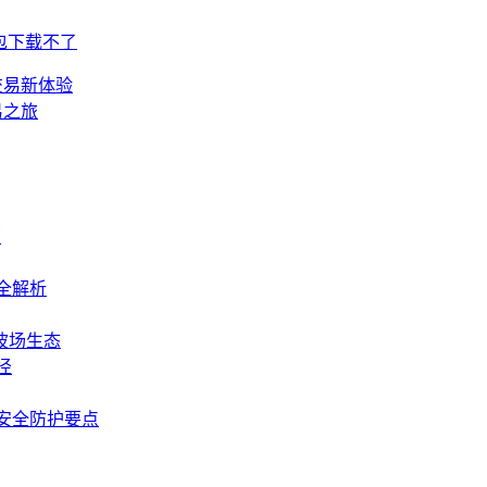
包下载不了
交易新体验
易之旅
南
全解析
波场生态
径
安全防护要点