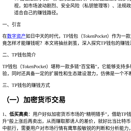
视，如市场波动剧烈、安全风险（私钥管理等）、法规政
适合自己的赚钱路径。
一、引言
在
数字资产
如日中天的时代，TP钱包（TokenPocket
竟怎样才能赚钱呢？本文将抽丝剥茧，深入探究TP钱包的赚钱
二、TP钱包简介
TP钱包（TokenPocket）堪称一款多链“百宝箱”，它
验，同时还具备一定的扩展性和生态建设潜力，仿佛是一个不
三、TP钱包的赚钱方式
（一）加密货币交易
1、
低买高卖
：用户好似加密货币市场的“精明猎手”，借助TP
升”般上涨后再卖出，从而赚取那诱人的差价，就好比当比特
中航行，需要用户对市场行情有鹰隼般敏锐的判断和分析能力