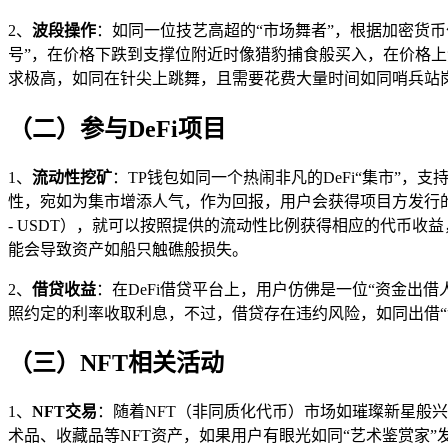
2、
波段操作
：如同一位技艺高超的“市场舞者”，根据加密货
号”，在价格下跌到支撑位附近时像猎豹捕食般买入，在价格
求极高，如同在针尖上跳舞，且需要花费大量时间如同哨兵站
（二）参与DeFi项目
1、
流动性挖矿
：TP钱包如同一个热闹非凡的DeFi“集市”，
性，宛如为集市增添人气，作为回报，用户会获得项目方发行的
- USDT），就可以按照提供的流动性比例获得相应的代币收
能会导致资产如船只触礁般损失。
2、
借贷收益
：在DeFi借贷平台上，用户仿佛是一位“资金出
照约定的利率收取利息，不过，借贷存在违约风险，如同出借“
（三）NFT相关活动
1、
NFT交易
：随着NFT（非同质化代币）市场如璀璨新星般兴
术品、收藏品等NFT资产，如果用户有眼光如同“艺术鉴赏家”