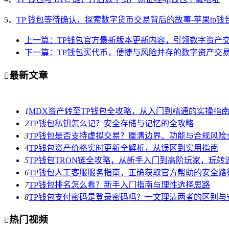
5、
TP 钱包等待确认，探索数字货币交易背后的故事-苹果tp钱
上一篇：TP钱包官方最新版本更新内容，引领数字资产
下一篇：TP钱包买代币，便捷与风险并存的数字资产交
最新文章

1
MDX资产转至TP钱包全攻略，从入门到精通的实操指
2
TP钱包私钥怎么记？安全存储与记忆的全攻略
3
TP钱包是否支持虚拟交易？厘清边界、功能与合规风险
4
TP钱包资产价格实时更新全解析，从误区到实用指南
5
TP钱包TRON链全攻略，从新手入门到高阶玩家，玩转
6
TP钱包人工客服服务指南，正确获取官方帮助的安全路
7
TP钱包排名怎么看？新手入门指南与理性选择思路
8
TP钱包支付密码是登录密码吗？一文理清两者的区别与
热门视频
