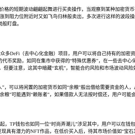
币价格的短期波动翩翩起舞进行买卖操作，当观察到某种加密货币
上涨到阻力位附近时又如飞鸟归林般卖出，多次进行这样的波段
岗般盯盘。
支持众多DeFi（去中心化金融）项目，用户可以将自己持有的加密
代币奖励，如同在集市中获得的“特殊优惠券”，在一些去中心
益，但要注意，这其中暗藏“玄机”，智能合约风险和市场波动风
借人”，可以将闲置的加密货币如同“余粮”般出借给需要资金的人，
余粮”可能遇到“赖账者”，如果借款人无法按时偿还，用户可能
起，TP钱包也如同一位“时尚弄潮儿”涉足其中，用户可以在钱
发现具有潜力的NFT作品，在低价买入后，待其市场价值如“宝石