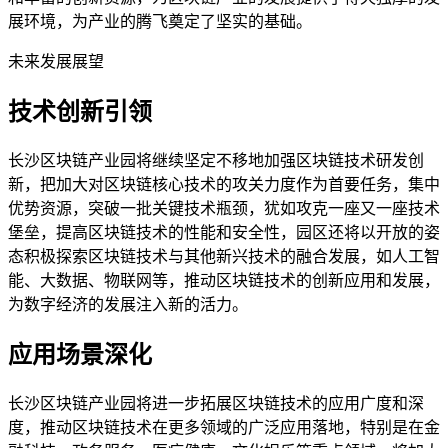
展环境，为产业的腾飞奠定了坚实的基础。
未来发展展望
技术创新引领
长沙区块链产业园将继续坚定不移地加强区块链技术研发创
新，把加大对区块链核心技术的攻关力度作为首要任务，集中
优势资源，突破一批关键技术瓶颈，犹如攻克一座又一座技术
堡垒，提高区块链技术的性能和安全性，园区还将以开放的姿
态积极探索区块链技术与其他新兴技术的融合发展，如人工智
能、大数据、物联网等，推动区块链技术的创新应用和发展，
为数字经济的发展注入新的活力。
应用场景深化
长沙区块链产业园将进一步拓展区块链技术的应用广度和深
度，推动区块链技术在更多领域的广泛应用落地，特别是在金