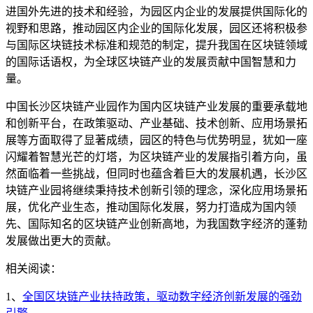
进国外先进的技术和经验，为园区内企业的发展提供国际化的
视野和思路，推动园区内企业的国际化发展，园区还将积极参
与国际区块链技术标准和规范的制定，提升我国在区块链领域
的国际话语权，为全球区块链产业的发展贡献中国智慧和力
量。
中国长沙区块链产业园作为国内区块链产业发展的重要承载地
和创新平台，在政策驱动、产业基础、技术创新、应用场景拓
展等方面取得了显著成绩，园区的特色与优势明显，犹如一座
闪耀着智慧光芒的灯塔，为区块链产业的发展指引着方向，虽
然面临着一些挑战，但同时也蕴含着巨大的发展机遇，长沙区
块链产业园将继续秉持技术创新引领的理念，深化应用场景拓
展，优化产业生态，推动国际化发展，努力打造成为国内领
先、国际知名的区块链产业创新高地，为我国数字经济的蓬勃
发展做出更大的贡献。
相关阅读：
1、
全国区块链产业扶持政策，驱动数字经济创新发展的强劲