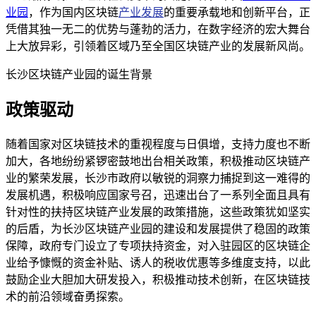
业园
，作为国内区块链
产业发展
的重要承载地和创新平台，正
凭借其独一无二的优势与蓬勃的活力，在数字经济的宏大舞台
上大放异彩，引领着区域乃至全国区块链产业的发展新风尚。
长沙区块链产业园的诞生背景
政策驱动
随着国家对区块链技术的重视程度与日俱增，支持力度也不断
加大，各地纷纷紧锣密鼓地出台相关政策，积极推动区块链产
业的繁荣发展，长沙市政府以敏锐的洞察力捕捉到这一难得的
发展机遇，积极响应国家号召，迅速出台了一系列全面且具有
针对性的扶持区块链产业发展的政策措施，这些政策犹如坚实
的后盾，为长沙区块链产业园的建设和发展提供了稳固的政策
保障，政府专门设立了专项扶持资金，对入驻园区的区块链企
业给予慷慨的资金补贴、诱人的税收优惠等多维度支持，以此
鼓励企业大胆加大研发投入，积极推动技术创新，在区块链技
术的前沿领域奋勇探索。