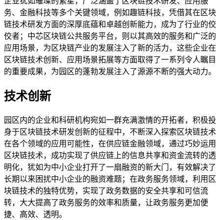
企业犹如璀璨的繁星，广泛涵盖了区块链技术研发、应用服
务、金融科技等多个关键领域，例如趣链科技，凭借其在区块
链技术研发方面的深厚底蕴和卓越创新能力，成为了行业的佼
佼者；中芯区块链公共服务平台，则以其高效的服务和广泛的
应用场景，为区块链产业的发展注入了新的活力，这些企业在
区块链技术创新、应用场景拓展等方面取得了一系列令人瞩目
的重要成果，为园区的蓬勃发展注入了源源不断的强大动力。
技术创新
园区内的企业和科研机构宛如一群充满激情的开拓者，积极投
身于区块链技术研发创新的征程中，不断深入探索区块链技术
在各个领域的应用可能性，在供应链金融领域，通过巧妙运用
区块链技术，成功实现了供应链上的信息共享和资金流转的透
明化，犹如为中小企业打开了一扇融资的新大门，有效解决了
长期以来困扰中小企业的融资难题；在政务服务领域，利用区
块链技术的独特优势，实现了政务数据的安全共享和可信流
转，大大提高了政务服务的效率和质量，让政务服务更加便
捷、高效、透明。