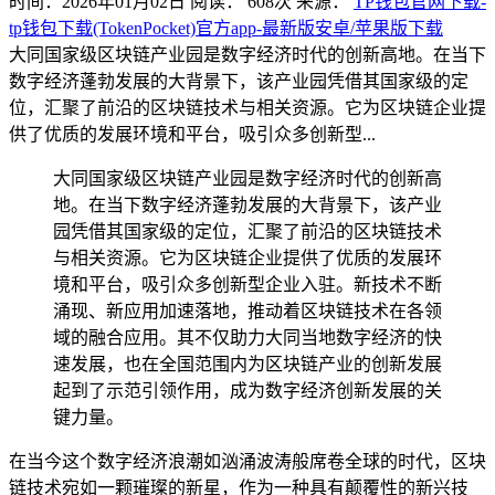
时间：2026年01月02日
阅读：
608
次
来源：
TP钱包官网下载-
tp钱包下载(TokenPocket)官方app-最新版安卓/苹果版下载
大同国家级区块链产业园是数字经济时代的创新高地。在当下
数字经济蓬勃发展的大背景下，该产业园凭借其国家级的定
位，汇聚了前沿的区块链技术与相关资源。它为区块链企业提
供了优质的发展环境和平台，吸引众多创新型...
大同国家级区块链产业园是数字经济时代的创新高
地。在当下数字经济蓬勃发展的大背景下，该产业
园凭借其国家级的定位，汇聚了前沿的区块链技术
与相关资源。它为区块链企业提供了优质的发展环
境和平台，吸引众多创新型企业入驻。新技术不断
涌现、新应用加速落地，推动着区块链技术在各领
域的融合应用。其不仅助力大同当地数字经济的快
速发展，也在全国范围内为区块链产业的创新发展
起到了示范引领作用，成为数字经济创新发展的关
键力量。
在当今这个数字经济浪潮如汹涌波涛般席卷全球的时代，区块
链技术宛如一颗璀璨的新星，作为一种具有颠覆性的新兴技