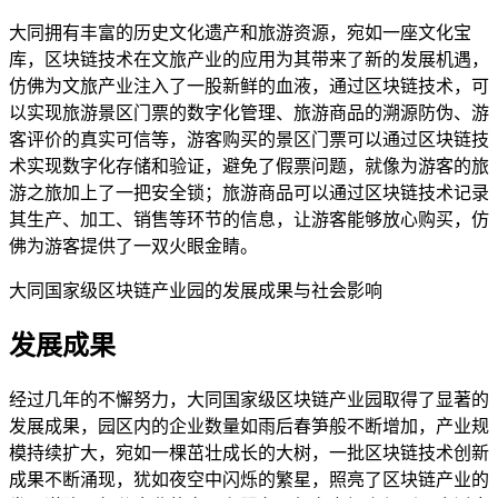
大同拥有丰富的历史文化遗产和旅游资源，宛如一座文化宝
库，区块链技术在文旅产业的应用为其带来了新的发展机遇，
仿佛为文旅产业注入了一股新鲜的血液，通过区块链技术，可
以实现旅游景区门票的数字化管理、旅游商品的溯源防伪、游
客评价的真实可信等，游客购买的景区门票可以通过区块链技
术实现数字化存储和验证，避免了假票问题，就像为游客的旅
游之旅加上了一把安全锁；旅游商品可以通过区块链技术记录
其生产、加工、销售等环节的信息，让游客能够放心购买，仿
佛为游客提供了一双火眼金睛。
大同国家级区块链产业园的发展成果与社会影响
发展成果
经过几年的不懈努力，大同国家级区块链产业园取得了显著的
发展成果，园区内的企业数量如雨后春笋般不断增加，产业规
模持续扩大，宛如一棵茁壮成长的大树，一批区块链技术创新
成果不断涌现，犹如夜空中闪烁的繁星，照亮了区块链产业的