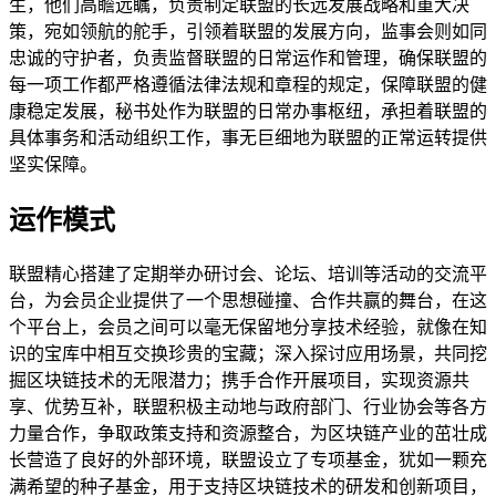
生，他们高瞻远瞩，负责制定联盟的长远发展战略和重大决
策，宛如领航的舵手，引领着联盟的发展方向，监事会则如同
忠诚的守护者，负责监督联盟的日常运作和管理，确保联盟的
每一项工作都严格遵循法律法规和章程的规定，保障联盟的健
康稳定发展，秘书处作为联盟的日常办事枢纽，承担着联盟的
具体事务和活动组织工作，事无巨细地为联盟的正常运转提供
坚实保障。
运作模式
联盟精心搭建了定期举办研讨会、论坛、培训等活动的交流平
台，为会员企业提供了一个思想碰撞、合作共赢的舞台，在这
个平台上，会员之间可以毫无保留地分享技术经验，就像在知
识的宝库中相互交换珍贵的宝藏；深入探讨应用场景，共同挖
掘区块链技术的无限潜力；携手合作开展项目，实现资源共
享、优势互补，联盟积极主动地与政府部门、行业协会等各方
力量合作，争取政策支持和资源整合，为区块链产业的茁壮成
长营造了良好的外部环境，联盟设立了专项基金，犹如一颗充
满希望的种子基金，用于支持区块链技术的研发和创新项目，