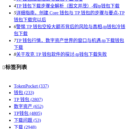
4
TP 钱包下载步骤全解析（图文并茂）-假tp钱包下载
5
详细指南，创建 Core 钱包与 TP 钱包的步骤与要点-TP
钱包下载完以后
6
警惕 TP 钱包空投大额币背后的风险与真相-tp钱包冷钱
包下载
7
TP 钱包行情，数字资产世界的窗口与机遇-tp下载钱包
下载
8
关于攻克 TP 钱包软件的探讨-tp钱包下载失败
标签列表

TokenPocket
(337)
钱包
(233)
TP 钱包
(2807)
数字资产
(652)
TP钱包
(4805)
下载问题
(53)
下载
(2948)