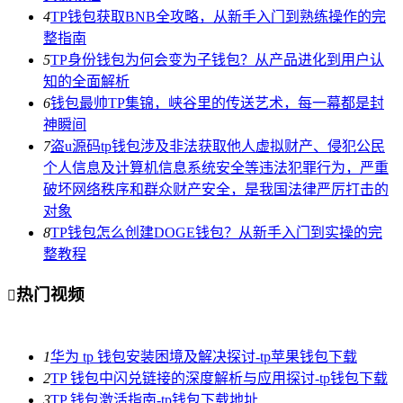
4
TP钱包获取BNB全攻略，从新手入门到熟练操作的完
整指南
5
TP身份钱包为何会变为子钱包？从产品进化到用户认
知的全面解析
6
钱包最帅TP集锦，峡谷里的传送艺术，每一幕都是封
神瞬间
7
盗u源码tp钱包涉及非法获取他人虚拟财产、侵犯公民
个人信息及计算机信息系统安全等违法犯罪行为，严重
破坏网络秩序和群众财产安全，是我国法律严厉打击的
对象
8
TP钱包怎么创建DOGE钱包？从新手入门到实操的完
整教程
热门视频

1
华为 tp 钱包安装困境及解决探讨-tp苹果钱包下载
2
TP 钱包中闪兑链接的深度解析与应用探讨-tp钱包下载
3
TP 钱包激活指南-tp钱包下载地址