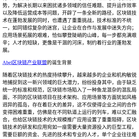
势，为解决长期以来困扰诸多领域的信任难题、提升运作效率
以及降低运营成本等问题，开辟了一条全新的路径，区块链技
术在蓬勃发展的同时，也遭遇了重重挑战，技术标准的不统
一，如同错综复杂的迷宫，让企业在合作与发展中迷失方向；
应用场景拓展的艰难，恰似攀登陡峭的山峰，每一步都充满艰
辛；人才的短缺，更像是干涸的河床，制约着行业的蓬勃发
展。
Abel区块链产业联盟
的诞生背景
随着区块链技术的热度持续攀升，越来越多的企业和机构敏锐
地捕捉到这一新兴领域的巨大潜力，纷纷投身其中，由于缺乏
统一的标准和规范，区块链市场陷入了一种鱼龙混杂的混乱局
面，不同的区块链项目在技术架构、应用场景等方面犹如风格
迥异的孤岛，存在着巨大的差异，这不仅使得企业之间的合作
变得困难重重，仿佛是在不同轨道上运行的列车，难以交汇融
合，也给区块链技术的大规模推广应用设置了重重阻碍，区块
链技术的研发和应用宛如一座需要大量资源投入的巨型工程，
需要巨额的资金、先进的技术和专业的人才，单个企业往往难