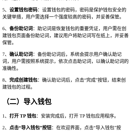
5、
设置钱包密码
：设置钱包的密码，密码是保护钱包安全的
关键举措，用户需选择一个强度较高的密码，并妥善保管。
6、
备份助记词
：助记词是恢复钱包的重要凭证，用户需在创
建钱包页面备份助记词，建议用户将助记词写在纸上，并妥善
保管。
7、
确认助记词
：备份助记词后，系统会提示用户确认助记
词，用户需按照系统提示，依次点击助记词，以确认助记词的
准确性。
8、
完成创建钱包
：确认助记词后，点击“完成”按钮，结束创
建钱包的过程。
（二）导入钱包
1、
打开 TP 钱包
：安装完成后，打开 TP 钱包应用程序。
2、
点击“导入钱包”按钮
：在欢迎界面，点击“导入钱包”按