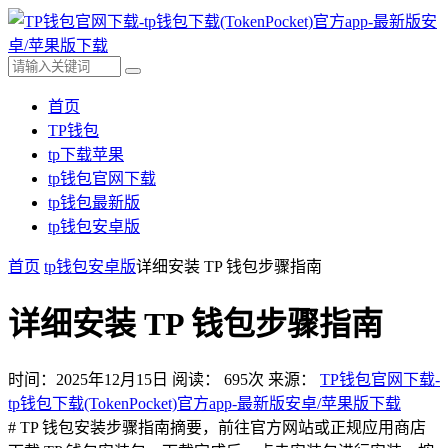
首页
TP钱包
tp下载苹果
tp钱包官网下载
tp钱包最新版
tp钱包安卓版
首页
tp钱包安卓版
详细安装 TP 钱包步骤指南
详细安装 TP 钱包步骤指南
时间：2025年12月15日
阅读：
695
次
来源：
TP钱包官网下载-
tp钱包下载(TokenPocket)官方app-最新版安卓/苹果版下载
# TP 钱包安装步骤指南摘要，前往官方网站或正规应用商店