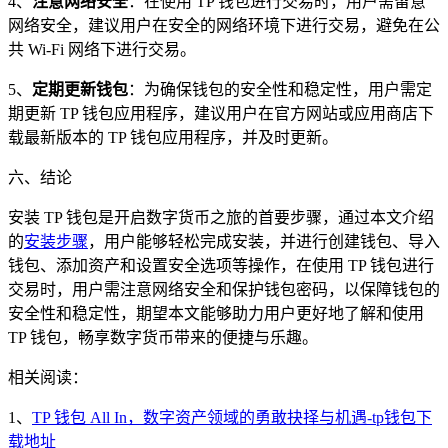
4、
注意网络安全
：在使用 TP 钱包进行交易时，用户需留意
网络安全，建议用户在安全的网络环境下进行交易，避免在公
共 Wi-Fi 网络下进行交易。
5、
定期更新钱包
：为确保钱包的安全性和稳定性，用户需定
期更新 TP 钱包应用程序，建议用户在官方网站或应用商店下
载最新版本的 TP 钱包应用程序，并及时更新。
六、结论
安装 TP 钱包是开启数字货币之旅的首要步骤，通过本文介绍
的
安装步骤
，用户能够轻松完成安装，并进行创建钱包、导入
钱包、添加资产和设置安全选项等操作，在使用 TP 钱包进行
交易时，用户需注意网络安全和保护钱包密码，以保障钱包的
安全性和稳定性，期望本文能够助力用户更好地了解和使用
TP 钱包，畅享数字货币带来的便捷与乐趣。
相关阅读：
1、
TP 钱包 All In，数字资产领域的勇敢抉择与机遇-tp钱包下
载地址