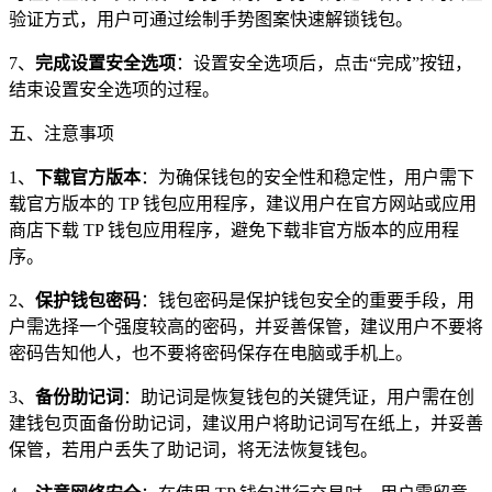
验证方式，用户可通过绘制手势图案快速解锁钱包。
7、
完成设置安全选项
：设置安全选项后，点击“完成”按钮，
结束设置安全选项的过程。
五、注意事项
1、
下载官方版本
：为确保钱包的安全性和稳定性，用户需下
载官方版本的 TP 钱包应用程序，建议用户在官方网站或应用
商店下载 TP 钱包应用程序，避免下载非官方版本的应用程
序。
2、
保护钱包密码
：钱包密码是保护钱包安全的重要手段，用
户需选择一个强度较高的密码，并妥善保管，建议用户不要将
密码告知他人，也不要将密码保存在电脑或手机上。
3、
备份助记词
：助记词是恢复钱包的关键凭证，用户需在创
建钱包页面备份助记词，建议用户将助记词写在纸上，并妥善
保管，若用户丢失了助记词，将无法恢复钱包。