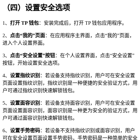
（四）设置安全选项
1、
打开 TP 钱包
：安装完成后，打开 TP 钱包应用程序。
2、
点击“我的”页面
：在应用程序主界面，点击“我的”页面，
进入个人设置界面。
3、
点击“安全设置”按钮
：在个人设置界面，点击“安全设置”
按钮，开始设置安全选项。
4、
设置指纹识别
：若设备支持指纹识别，用户可在安全设置
页面设置指纹识别，指纹识别是一种便捷的安全验证方式，用
户可通过指纹识别快速解锁钱包。
5、
设置面容识别
：若设备支持面容识别，用户可在安全设置
页面设置面容识别，面容识别是一种更为安全的验证方式，用
户可通过面容识别快速解锁钱包。
6、
设置手势密码
：若设备不支持指纹识别或面容识别，用户
可在安全设置页面设置手势密码，手势密码是一种简单的安全