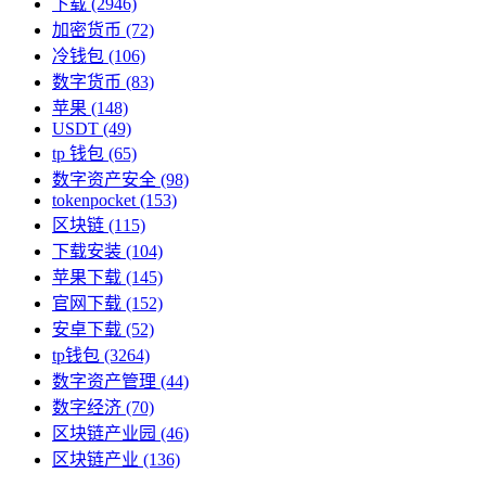
下载
(2946)
加密货币
(72)
冷钱包
(106)
数字货币
(83)
苹果
(148)
USDT
(49)
tp 钱包
(65)
数字资产安全
(98)
tokenpocket
(153)
区块链
(115)
下载安装
(104)
苹果下载
(145)
官网下载
(152)
安卓下载
(52)
tp钱包
(3264)
数字资产管理
(44)
数字经济
(70)
区块链产业园
(46)
区块链产业
(136)