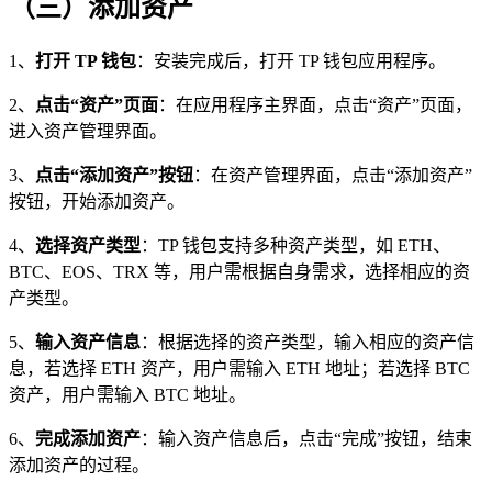
（三）添加资产
1、
打开 TP 钱包
：安装完成后，打开 TP 钱包应用程序。
2、
点击“资产”页面
：在应用程序主界面，点击“资产”页面，
进入资产管理界面。
3、
点击“添加资产”按钮
：在资产管理界面，点击“添加资产”
按钮，开始添加资产。
4、
选择资产类型
：TP 钱包支持多种资产类型，如 ETH、
BTC、EOS、TRX 等，用户需根据自身需求，选择相应的资
产类型。
5、
输入资产信息
：根据选择的资产类型，输入相应的资产信
息，若选择 ETH 资产，用户需输入 ETH 地址；若选择 BTC
资产，用户需输入 BTC 地址。
6、
完成添加资产
：输入资产信息后，点击“完成”按钮，结束
添加资产的过程。