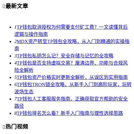
最新文章

1
TP钱包取消授权为何需要支付矿工费？一文读懂背后
逻辑与操作指南
2
MDX资产转至TP钱包全攻略，从入门到精通的实操指
南
3
TP钱包私钥怎么记？安全存储与记忆的全攻略
4
TP钱包是否支持虚拟交易？厘清边界、功能与合规风
险全解析
5
TP钱包资产价格实时更新全解析，从误区到实用指南
6
TP钱包TRON链全攻略，从新手入门到高阶玩家，玩转
波场生态
7
TP钱包人工客服服务指南，正确获取官方帮助的安全
路径
8
TP钱包排名怎么看？新手入门指南与理性选择思路
热门视频
