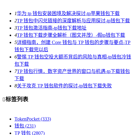
1
华为 tp 钱包安装困境及解决探讨-tp苹果钱包下载
2
TP 钱包中闪兑链接的深度解析与应用探讨-tp钱包下载
3
TP 钱包激活指南-tp钱包下载地址
4
TP 钱包下载步骤全解析（图文并茂）-假tp钱包下载
5
详细指南，创建 Core 钱包与 TP 钱包的步骤与要点-TP
钱包下载完以后
6
警惕 TP 钱包空投大额币背后的风险与真相-tp钱包冷钱
包下载
7
TP 钱包行情，数字资产世界的窗口与机遇-tp下载钱包
下载
8
关于攻克 TP 钱包软件的探讨-tp钱包下载失败
标签列表

TokenPocket
(333)
钱包
(231)
TP 钱包
(2807)