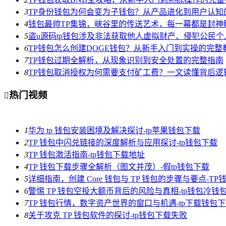
3
TP身份钱包为何会变为子钱包？从产品进化到用户认知
4
钱包最帅TP集锦，峡谷里的传送艺术，每一幕都是封神
5
盗u源码tp钱包涉及非法获取他人虚拟财产、侵犯公民
6
TP钱包怎么创建DOGE钱包？从新手入门到实操的完整
7
TP钱包过期全解析，从现象识别到安全处置的完整指南
8
TP钱包取消授权为何需要支付矿工费？一文读懂背后逻
热门视频

1
华为 tp 钱包安装困境及解决探讨-tp苹果钱包下载
2
TP 钱包中闪兑链接的深度解析与应用探讨-tp钱包下载
3
TP 钱包激活指南-tp钱包下载地址
4
TP 钱包下载步骤全解析（图文并茂）-假tp钱包下载
5
详细指南，创建 Core 钱包与 TP 钱包的步骤与要点-T
6
警惕 TP 钱包空投大额币背后的风险与真相-tp钱包冷钱
7
TP 钱包行情，数字资产世界的窗口与机遇-tp下载钱包
8
关于攻克 TP 钱包软件的探讨-tp钱包下载失败