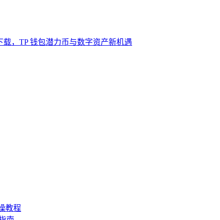
包下载，TP 钱包潜力币与数字资产新机遇
操教程
指南