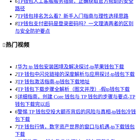
6
TP钱包人工客服服务指南，正确获取官方帮助的安全
路径
7
TP钱包排名怎么看？新手入门指南与理性选择思路
8
TP钱包支付密码是登录密码吗？一文理清两者的区别
与安全防护要点
热门视频

1
华为 tp 钱包安装困境及解决探讨-tp苹果钱包下载
2
TP 钱包中闪兑链接的深度解析与应用探讨-tp钱包下载
3
TP 钱包激活指南-tp钱包下载地址
4
TP 钱包下载步骤全解析（图文并茂）-假tp钱包下载
5
详细指南，创建 Core 钱包与 TP 钱包的步骤与要点-TP
钱包下载完以后
6
警惕 TP 钱包空投大额币背后的风险与真相-tp钱包冷钱
包下载
7
TP 钱包行情，数字资产世界的窗口与机遇-tp下载钱包
下载