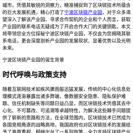
城市，凭借其敏锐的洞察力，精准捕捉到了区块链技术所蕴含
的巨大发展机遇，精心打造了
宁波区块链产业园
，对于众多渴
望深入了解该产业园、寻求合作契机的企业和个人而言，获取
产业园的联系电话无疑成为了开启合作大门的关键钥匙，本文
将带领您全方位探秘宁波区块链产业园，不仅会为您揭晓其联
系电话，更会深度剖析产业园的发展现状、显著优势以及光明
未来。
宁波区块链产业园的诞生背景
时代呼唤与政策支持
随着互联网技术如疾风骤雨般迅猛发展，传统的中心化信息处
理模式逐渐暴露出诸多弊端，像数据安全隐患、隐私保护难
题、信任机制缺失等问题日益凸显，而区块链技术凭借其去中
心化、不可篡改、可追溯等卓越特性，为解决这些棘手问题提
供了崭新的思路和方法，在全球范围内，区块链技术已然成为
各国竞相角逐的战略高地，我国政府也对区块链技术的发展给
予了高度重视，相继出台了一系列政策，全力支持区块链产业