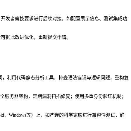
，开发者需按要求进行后续对接，如配置展示信息、测试集成功
者可据此改进优化，重新提交申请。
漏洞，利用代码静态分析工具，排查语法错误与逻辑问题，重构复
全服务器架构，定期漏洞扫描修复；使用多重身份验证机制；
d、Windows等）上，如严谨的科学家般进行兼容性测试，确