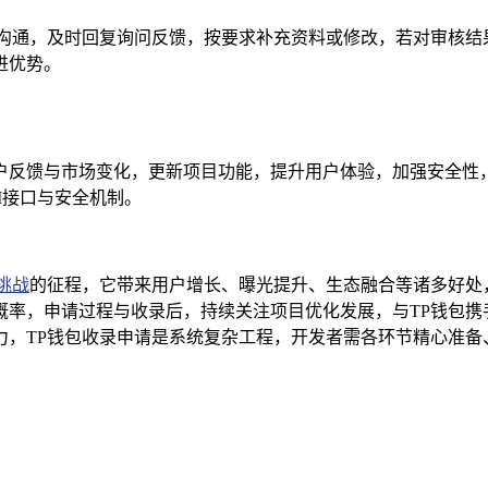
好沟通，及时回复询问反馈，按要求补充资料或修改，若对审核结
进优势。
户反馈与市场变化，更新项目功能，提升用户体验，加强安全性，
I接口与安全机制。
挑战
的征程，它带来用户增长、曝光提升、生态融合等诸多好处
概率，申请过程与收录后，持续关注项目优化发展，与TP钱包携
力，TP钱包收录申请是系统复杂工程，开发者需各环节精心准备