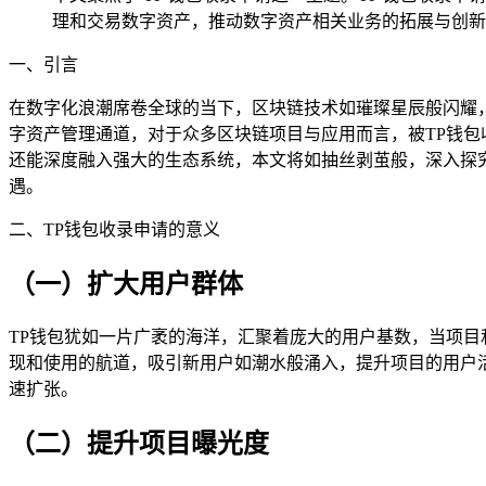
理和交易数字资产，推动数字资产相关业务的拓展与创新
一、引言
在数字化浪潮席卷全球的当下，区块链技术如璀璨星辰般闪耀
字资产管理通道，对于众多区块链项目与应用而言，被TP钱
还能深度融入强大的生态系统，本文将如抽丝剥茧般，深入探
遇。
二、TP钱包收录申请的意义
（一）扩大用户群体
TP钱包犹如一片广袤的海洋，汇聚着庞大的用户基数，当项
现和使用的航道，吸引新用户如潮水般涌入，提升项目的用户活
速扩张。
（二）提升项目曝光度