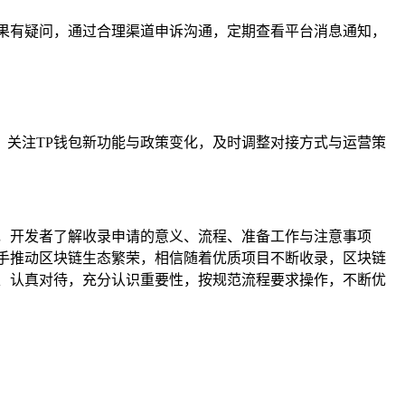
果有疑问，通过合理渠道申诉沟通，定期查看平台消息通知，
关注TP钱包新功能与政策变化，及时调整对接方式与运营策
，开发者了解收录申请的意义、流程、准备工作与注意事项
手推动区块链生态繁荣，相信随着优质项目不断收录，区块链
、认真对待，充分认识重要性，按规范流程要求操作，不断优