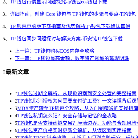
2、
TP 钱包行情显示问题探究-tp钱包eos钱包下载
3、
详细指南，创建 Core 钱包与 TP 钱包的步骤与要点-TP钱
4、
TP 钱包电脑版下载指南及优势解析-tp钱包下载确认真假
5、
TP 钱包同步问题探讨与解决方案-币安链TP钱包下载
上一篇：TP钱包购买EOS内存全攻略
下一篇：TP钱包最高金额，数字资产领域的璀璨明珠
最新文章

1
TP钱包过期全解析，从现象识别到安全处置的完整指南
2
TP钱包取消授权为何需要支付矿工费？一文读懂背后逻
3
MDX资产转至TP钱包全攻略，从入门到精通的实操指
4
TP钱包私钥怎么记？安全存储与记忆的全攻略
5
TP钱包是否支持虚拟交易？厘清边界、功能与合规风险
6
TP钱包资产价格实时更新全解析，从误区到实用指南
7
TP钱包TRON链全攻略，从新手入门到高阶玩家，玩转