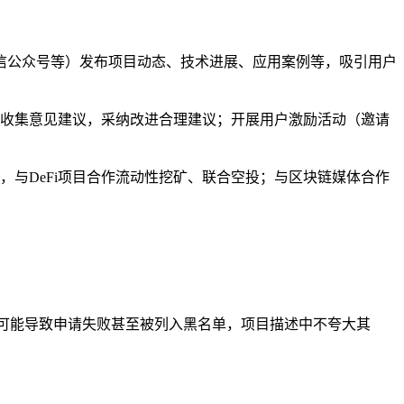
m、微信公众号等）发布项目动态、技术进展、应用案例等，吸引用户
收集意见建议，采纳改进合理建议；开展用户激励活动（邀请
与DeFi项目合作流动性挖矿、联合空投；与区块链媒体合作
可能导致申请失败甚至被列入黑名单，项目描述中不夸大其