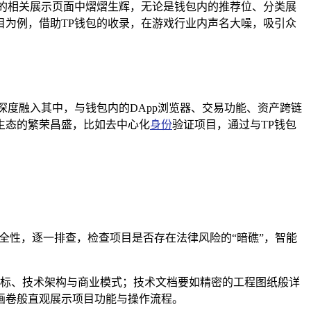
的相关展示页面中熠熠生辉，无论是钱包内的推荐位、分类展
为例，借助TP钱包的收录，在游戏行业内声名大噪，吸引众
度融入其中，与钱包内的DApp浏览器、交易功能、资产跨链
生态的繁荣昌盛，比如去中心化
身份
验证项目，通过与TP钱包
全性，逐一排查，检查项目是否存在法律风险的“暗礁”，智能
标、技术架构与商业模式；技术文档要如精密的工程图纸般详
画卷般直观展示项目功能与操作流程。