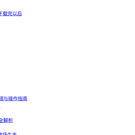
包下载完以后
辑与操作指南
南
全解析
波场生态