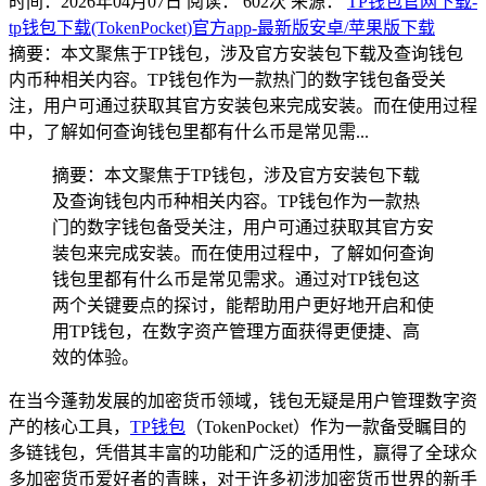
时间：2026年04月07日
阅读：
602
次
来源：
TP钱包官网下载-
tp钱包下载(TokenPocket)官方app-最新版安卓/苹果版下载
摘要：本文聚焦于TP钱包，涉及官方安装包下载及查询钱包
内币种相关内容。TP钱包作为一款热门的数字钱包备受关
注，用户可通过获取其官方安装包来完成安装。而在使用过程
中，了解如何查询钱包里都有什么币是常见需...
摘要：本文聚焦于TP钱包，涉及官方安装包下载
及查询钱包内币种相关内容。TP钱包作为一款热
门的数字钱包备受关注，用户可通过获取其官方安
装包来完成安装。而在使用过程中，了解如何查询
钱包里都有什么币是常见需求。通过对TP钱包这
两个关键要点的探讨，能帮助用户更好地开启和使
用TP钱包，在数字资产管理方面获得更便捷、高
效的体验。
在当今蓬勃发展的加密货币领域，钱包无疑是用户管理数字资
产的核心工具，
TP钱包
（TokenPocket）作为一款备受瞩目的
多链钱包，凭借其丰富的功能和广泛的适用性，赢得了全球众
多加密货币爱好者的青睐，对于许多初涉加密货币世界的新手