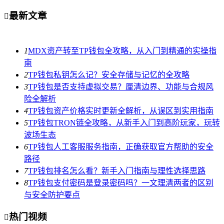
最新文章

1
MDX资产转至TP钱包全攻略，从入门到精通的实操指
南
2
TP钱包私钥怎么记？安全存储与记忆的全攻略
3
TP钱包是否支持虚拟交易？厘清边界、功能与合规风
险全解析
4
TP钱包资产价格实时更新全解析，从误区到实用指南
5
TP钱包TRON链全攻略，从新手入门到高阶玩家，玩转
波场生态
6
TP钱包人工客服服务指南，正确获取官方帮助的安全
路径
7
TP钱包排名怎么看？新手入门指南与理性选择思路
8
TP钱包支付密码是登录密码吗？一文理清两者的区别
与安全防护要点
热门视频
