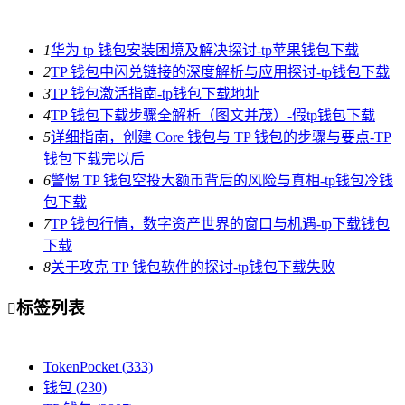
1
华为 tp 钱包安装困境及解决探讨-tp苹果钱包下载
2
TP 钱包中闪兑链接的深度解析与应用探讨-tp钱包下载
3
TP 钱包激活指南-tp钱包下载地址
4
TP 钱包下载步骤全解析（图文并茂）-假tp钱包下载
5
详细指南，创建 Core 钱包与 TP 钱包的步骤与要点-TP
钱包下载完以后
6
警惕 TP 钱包空投大额币背后的风险与真相-tp钱包冷钱
包下载
7
TP 钱包行情，数字资产世界的窗口与机遇-tp下载钱包
下载
8
关于攻克 TP 钱包软件的探讨-tp钱包下载失败
标签列表

TokenPocket
(333)
钱包
(230)