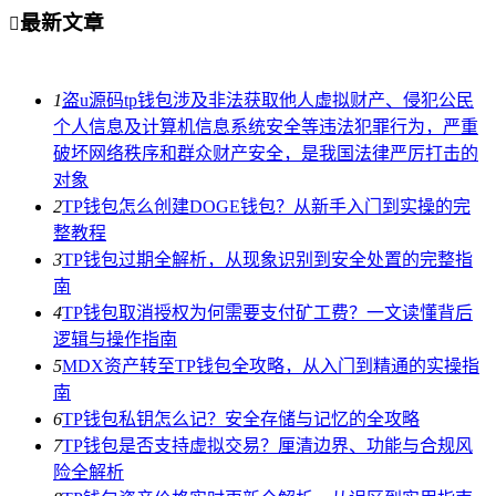
最新文章

1
盗u源码tp钱包涉及非法获取他人虚拟财产、侵犯公民
个人信息及计算机信息系统安全等违法犯罪行为，严重
破坏网络秩序和群众财产安全，是我国法律严厉打击的
对象
2
TP钱包怎么创建DOGE钱包？从新手入门到实操的完
整教程
3
TP钱包过期全解析，从现象识别到安全处置的完整指
南
4
TP钱包取消授权为何需要支付矿工费？一文读懂背后
逻辑与操作指南
5
MDX资产转至TP钱包全攻略，从入门到精通的实操指
南
6
TP钱包私钥怎么记？安全存储与记忆的全攻略
7
TP钱包是否支持虚拟交易？厘清边界、功能与合规风
险全解析