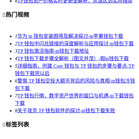
8
TP钱包资产价格实时更新全解析，从误区到实用指南
热门视频

1
华为 tp 钱包安装困境及解决探讨-tp苹果钱包下载
2
TP 钱包中闪兑链接的深度解析与应用探讨-tp钱包下载
3
TP 钱包激活指南-tp钱包下载地址
4
TP 钱包下载步骤全解析（图文并茂）-假tp钱包下载
5
详细指南，创建 Core 钱包与 TP 钱包的步骤与要点-TP
钱包下载完以后
6
警惕 TP 钱包空投大额币背后的风险与真相-tp钱包冷钱
包下载
7
TP 钱包行情，数字资产世界的窗口与机遇-tp下载钱包
下载
8
关于攻克 TP 钱包软件的探讨-tp钱包下载失败
标签列表
