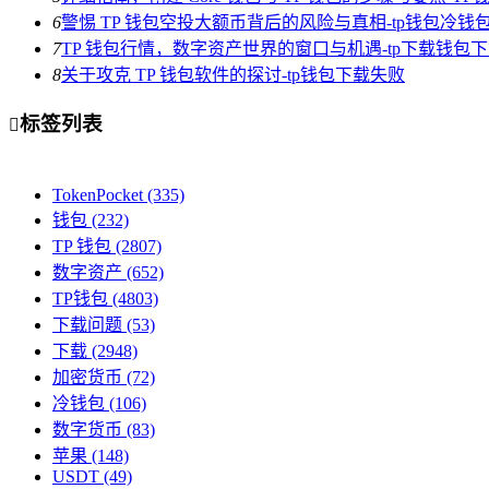
6
警惕 TP 钱包空投大额币背后的风险与真相-tp钱包冷钱
7
TP 钱包行情，数字资产世界的窗口与机遇-tp下载钱包
8
关于攻克 TP 钱包软件的探讨-tp钱包下载失败
标签列表

TokenPocket
(335)
钱包
(232)
TP 钱包
(2807)
数字资产
(652)
TP钱包
(4803)
下载问题
(53)
下载
(2948)
加密货币
(72)
冷钱包
(106)
数字货币
(83)
苹果
(148)
USDT
(49)