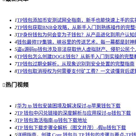
1
TP钱包添加币安测试网全指南，新手也能快速上手的实
2
TP钱包获取BNB全攻略，从新手入门到熟练操作的完整
3
TP身份钱包为何会变为子钱包？从产品进化到用户认知
4
钱包最帅TP集锦，峡谷里的传送艺术，每一幕都是封神
5
盗u源码tp钱包涉及非法获取他人虚拟财产、侵犯公民
6
TP钱包怎么创建DOGE钱包？从新手入门到实操的完整
7
TP钱包过期全解析，从现象识别到安全处置的完整指南
8
TP钱包取消授权为何需要支付矿工费？一文读懂背后逻
热门视频

1
华为 tp 钱包安装困境及解决探讨-tp苹果钱包下载
2
TP 钱包中闪兑链接的深度解析与应用探讨-tp钱包下载
3
TP 钱包激活指南-tp钱包下载地址
4
TP 钱包下载步骤全解析（图文并茂）-假tp钱包下载
5
详细指南，创建 Core 钱包与 TP 钱包的步骤与要点-T