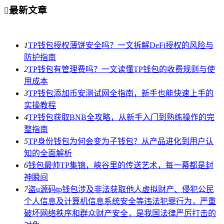
最新文章

1
TP钱包授权薄饼安全吗？一文拆解DeFi授权的风险与
防护指南
2
TP钱包有管理费吗？一文读懂TP钱包的收费规则与使
用成本
3
TP钱包添加币安测试网全指南，新手也能快速上手的
实操教程
4
TP钱包获取BNB全攻略，从新手入门到熟练操作的完
整指南
5
TP身份钱包为何会变为子钱包？从产品进化到用户认
知的全面解析
6
钱包最帅TP集锦，峡谷里的传送艺术，每一幕都是封
神瞬间
7
盗u源码tp钱包涉及非法获取他人虚拟财产、侵犯公民
个人信息及计算机信息系统安全等违法犯罪行为，严重
破坏网络秩序和群众财产安全，是我国法律严厉打击的