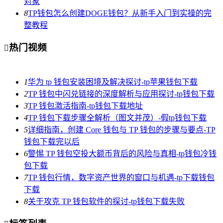
对象
8
TP钱包怎么创建DOGE钱包？从新手入门到实操的完
整教程
热门视频

1
华为 tp 钱包安装困境及解决探讨-tp苹果钱包下载
2
TP 钱包中闪兑链接的深度解析与应用探讨-tp钱包下载
3
TP 钱包激活指南-tp钱包下载地址
4
TP 钱包下载步骤全解析（图文并茂）-假tp钱包下载
5
详细指南，创建 Core 钱包与 TP 钱包的步骤与要点-TP
钱包下载完以后
6
警惕 TP 钱包空投大额币背后的风险与真相-tp钱包冷钱
包下载
7
TP 钱包行情，数字资产世界的窗口与机遇-tp下载钱包
下载
8
关于攻克 TP 钱包软件的探讨-tp钱包下载失败