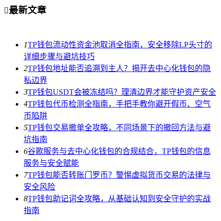
最新文章

1
TP钱包流动性资金池取消全指南，安全移除LP头寸的
详细步骤与避坑技巧
2
TP钱包地址能否追溯到主人？揭开去中心化钱包的隐
私边界
3
TP钱包USDT会被冻结吗？理清边界才能守护资产安全
4
TP钱包代币检测全指南，手把手教你避开假币、空气
币陷阱
5
TP钱包交易撤单全攻略，不同场景下的撤回方法与避
坑指南
6
谷歌服务与去中心化钱包的合规结合，TP钱包的信息
服务与安全赋能
7
TP钱包能否转账门罗币？警惕虚拟货币交易的法律与
安全风险
8
TP钱包助记词全攻略，从基础认知到安全守护的实战
指南