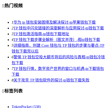
热门视频

1
华为 tp 钱包安装困境及解决探讨-tp苹果钱包下载
2
TP 钱包中闪兑链接的深度解析与应用探讨-tp钱包下载
3
TP 钱包激活指南-tp钱包下载地址
4
TP 钱包下载步骤全解析（图文并茂）-假tp钱包下载
5
详细指南，创建 Core 钱包与 TP 钱包的步骤与要点-TP
钱包下载完以后
6
警惕 TP 钱包空投大额币背后的风险与真相-tp钱包冷钱
包下载
7
TP 钱包行情，数字资产世界的窗口与机遇-tp下载钱包
下载
8
关于攻克 TP 钱包软件的探讨-tp钱包下载失败
标签列表

TokenPocket
(338)