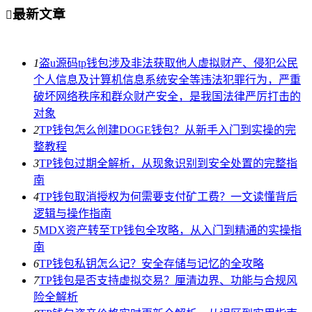
最新文章

1
盗u源码tp钱包涉及非法获取他人虚拟财产、侵犯公民
个人信息及计算机信息系统安全等违法犯罪行为，严重
破坏网络秩序和群众财产安全，是我国法律严厉打击的
对象
2
TP钱包怎么创建DOGE钱包？从新手入门到实操的完
整教程
3
TP钱包过期全解析，从现象识别到安全处置的完整指
南
4
TP钱包取消授权为何需要支付矿工费？一文读懂背后
逻辑与操作指南
5
MDX资产转至TP钱包全攻略，从入门到精通的实操指
南
6
TP钱包私钥怎么记？安全存储与记忆的全攻略
7
TP钱包是否支持虚拟交易？厘清边界、功能与合规风
险全解析