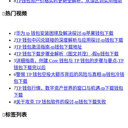
8
TP钱包资产价格实时更新全解析，从误区到实用指南
热门视频

1
华为 tp 钱包安装困境及解决探讨-tp苹果钱包下载
2
TP 钱包中闪兑链接的深度解析与应用探讨-tp钱包下载
3
TP 钱包激活指南-tp钱包下载地址
4
TP 钱包下载步骤全解析（图文并茂）-假tp钱包下载
5
详细指南，创建 Core 钱包与 TP 钱包的步骤与要点-TP
钱包下载完以后
6
警惕 TP 钱包空投大额币背后的风险与真相-tp钱包冷钱
包下载
7
TP 钱包行情，数字资产世界的窗口与机遇-tp下载钱包
下载
8
关于攻克 TP 钱包软件的探讨-tp钱包下载失败
标签列表
