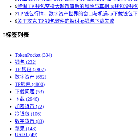
6
警惕 TP 钱包空投大额币背后的风险与真相-tp钱包冷钱
7
TP 钱包行情，数字资产世界的窗口与机遇-tp下载钱包
8
关于攻克 TP 钱包软件的探讨-tp钱包下载失败
标签列表

TokenPocket
(334)
钱包
(232)
TP 钱包
(2807)
数字资产
(652)
TP钱包
(4800)
下载问题
(53)
下载
(2946)
加密货币
(72)
冷钱包
(106)
数字货币
(83)
苹果
(148)
USDT
(49)