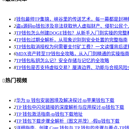
1
钱包最帅TP集锦，峡谷里的传送艺术，每一幕都是封神
2
盗u源码tp钱包涉及非法获取他人虚拟财产、侵犯公民
3
TP钱包怎么创建DOGE钱包？从新手入门到实操的完整
4
TP钱包过期全解析，从现象识别到安全处置的完整指南
5
TP钱包取消授权为何需要支付矿工费？一文读懂背后逻
6
MDX资产转至TP钱包全攻略，从入门到精通的实操指
7
TP钱包私钥怎么记？安全存储与记忆的全攻略
8
TP钱包是否支持虚拟交易？厘清边界、功能与合规风险
热门视频

1
华为 tp 钱包安装困境及解决探讨-tp苹果钱包下载
2
TP 钱包中闪兑链接的深度解析与应用探讨-tp钱包下载
3
TP 钱包激活指南-tp钱包下载地址
4
TP 钱包下载步骤全解析（图文并茂）-假tp钱包下载
5
详细指南，创建 Core 钱包与 TP 钱包的步骤与要点-T