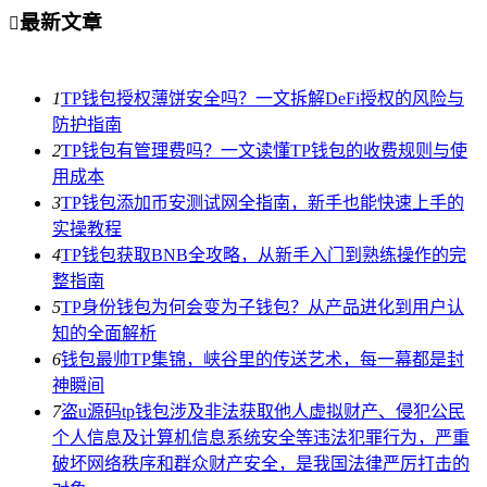
最新文章

1
TP钱包授权薄饼安全吗？一文拆解DeFi授权的风险与
防护指南
2
TP钱包有管理费吗？一文读懂TP钱包的收费规则与使
用成本
3
TP钱包添加币安测试网全指南，新手也能快速上手的
实操教程
4
TP钱包获取BNB全攻略，从新手入门到熟练操作的完
整指南
5
TP身份钱包为何会变为子钱包？从产品进化到用户认
知的全面解析
6
钱包最帅TP集锦，峡谷里的传送艺术，每一幕都是封
神瞬间
7
盗u源码tp钱包涉及非法获取他人虚拟财产、侵犯公民
个人信息及计算机信息系统安全等违法犯罪行为，严重
破坏网络秩序和群众财产安全，是我国法律严厉打击的