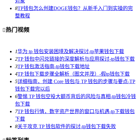
对象
8
TP钱包怎么创建DOGE钱包？从新手入门到实操的完
整教程
热门视频

1
华为 tp 钱包安装困境及解决探讨-tp苹果钱包下载
2
TP 钱包中闪兑链接的深度解析与应用探讨-tp钱包下载
3
TP 钱包激活指南-tp钱包下载地址
4
TP 钱包下载步骤全解析（图文并茂）-假tp钱包下载
5
详细指南，创建 Core 钱包与 TP 钱包的步骤与要点-TP
钱包下载完以后
6
警惕 TP 钱包空投大额币背后的风险与真相-tp钱包冷钱
包下载
7
TP 钱包行情，数字资产世界的窗口与机遇-tp下载钱包
下载
8
关于攻克 TP 钱包软件的探讨-tp钱包下载失败