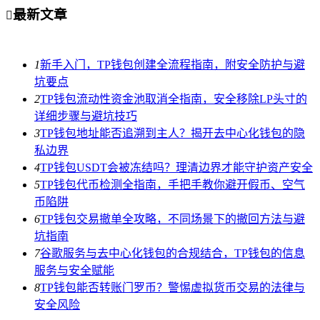
最新文章

1
新手入门，TP钱包创建全流程指南，附安全防护与避
坑要点
2
TP钱包流动性资金池取消全指南，安全移除LP头寸的
详细步骤与避坑技巧
3
TP钱包地址能否追溯到主人？揭开去中心化钱包的隐
私边界
4
TP钱包USDT会被冻结吗？理清边界才能守护资产安全
5
TP钱包代币检测全指南，手把手教你避开假币、空气
币陷阱
6
TP钱包交易撤单全攻略，不同场景下的撤回方法与避
坑指南
7
谷歌服务与去中心化钱包的合规结合，TP钱包的信息
服务与安全赋能
8
TP钱包能否转账门罗币？警惕虚拟货币交易的法律与
安全风险