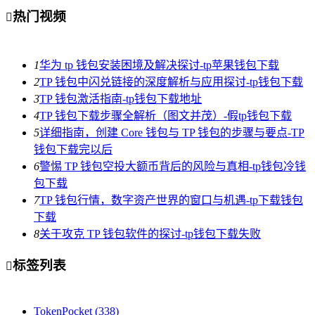
热门视频

1
华为 tp 钱包安装困境及解决探讨-tp苹果钱包下载
2
TP 钱包中闪兑链接的深度解析与应用探讨-tp钱包下载
3
TP 钱包激活指南-tp钱包下载地址
4
TP 钱包下载步骤全解析（图文并茂）-假tp钱包下载
5
详细指南，创建 Core 钱包与 TP 钱包的步骤与要点-TP
钱包下载完以后
6
警惕 TP 钱包空投大额币背后的风险与真相-tp钱包冷钱
包下载
7
TP 钱包行情，数字资产世界的窗口与机遇-tp下载钱包
下载
8
关于攻克 TP 钱包软件的探讨-tp钱包下载失败
标签列表

TokenPocket
(338)