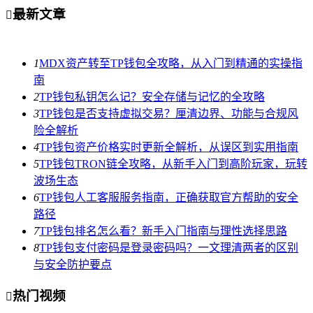
最新文章

1
MDX资产转至TP钱包全攻略，从入门到精通的实操指
南
2
TP钱包私钥怎么记？安全存储与记忆的全攻略
3
TP钱包是否支持虚拟交易？厘清边界、功能与合规风
险全解析
4
TP钱包资产价格实时更新全解析，从误区到实用指南
5
TP钱包TRON链全攻略，从新手入门到高阶玩家，玩转
波场生态
6
TP钱包人工客服服务指南，正确获取官方帮助的安全
路径
7
TP钱包排名怎么看？新手入门指南与理性选择思路
8
TP钱包支付密码是登录密码吗？一文理清两者的区别
与安全防护要点
热门视频
