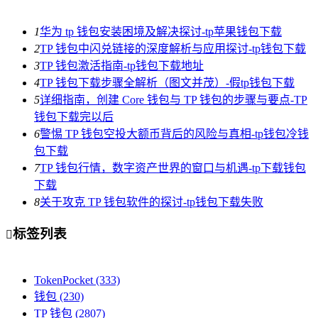
1
华为 tp 钱包安装困境及解决探讨-tp苹果钱包下载
2
TP 钱包中闪兑链接的深度解析与应用探讨-tp钱包下载
3
TP 钱包激活指南-tp钱包下载地址
4
TP 钱包下载步骤全解析（图文并茂）-假tp钱包下载
5
详细指南，创建 Core 钱包与 TP 钱包的步骤与要点-TP
钱包下载完以后
6
警惕 TP 钱包空投大额币背后的风险与真相-tp钱包冷钱
包下载
7
TP 钱包行情，数字资产世界的窗口与机遇-tp下载钱包
下载
8
关于攻克 TP 钱包软件的探讨-tp钱包下载失败
标签列表

TokenPocket
(333)
钱包
(230)
TP 钱包
(2807)