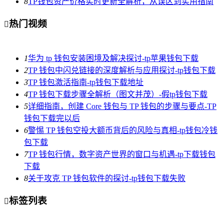
8
TP钱包资产价格实时更新全解析，从误区到实用指南
热门视频

1
华为 tp 钱包安装困境及解决探讨-tp苹果钱包下载
2
TP 钱包中闪兑链接的深度解析与应用探讨-tp钱包下载
3
TP 钱包激活指南-tp钱包下载地址
4
TP 钱包下载步骤全解析（图文并茂）-假tp钱包下载
5
详细指南，创建 Core 钱包与 TP 钱包的步骤与要点-TP
钱包下载完以后
6
警惕 TP 钱包空投大额币背后的风险与真相-tp钱包冷钱
包下载
7
TP 钱包行情，数字资产世界的窗口与机遇-tp下载钱包
下载
8
关于攻克 TP 钱包软件的探讨-tp钱包下载失败
标签列表
