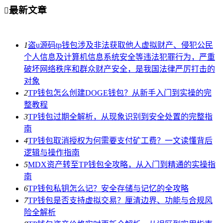
最新文章

1
盗u源码tp钱包涉及非法获取他人虚拟财产、侵犯公民
个人信息及计算机信息系统安全等违法犯罪行为，严重
破坏网络秩序和群众财产安全，是我国法律严厉打击的
对象
2
TP钱包怎么创建DOGE钱包？从新手入门到实操的完
整教程
3
TP钱包过期全解析，从现象识别到安全处置的完整指
南
4
TP钱包取消授权为何需要支付矿工费？一文读懂背后
逻辑与操作指南
5
MDX资产转至TP钱包全攻略，从入门到精通的实操指
南
6
TP钱包私钥怎么记？安全存储与记忆的全攻略
7
TP钱包是否支持虚拟交易？厘清边界、功能与合规风
险全解析