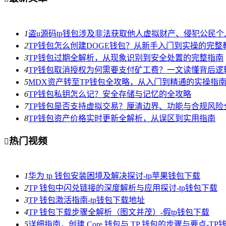
1
盗u源码tp钱包涉及非法获取他人虚拟财产、侵犯公民
2
TP钱包怎么创建DOGE钱包？从新手入门到实操的完整
3
TP钱包过期全解析，从现象识别到安全处置的完整指南
4
TP钱包取消授权为何需要支付矿工费？一文读懂背后逻
5
MDX资产转至TP钱包全攻略，从入门到精通的实操指
6
TP钱包私钥怎么记？安全存储与记忆的全攻略
7
TP钱包是否支持虚拟交易？厘清边界、功能与合规风险
8
TP钱包资产价格实时更新全解析，从误区到实用指南
热门视频

1
华为 tp 钱包安装困境及解决探讨-tp苹果钱包下载
2
TP 钱包中闪兑链接的深度解析与应用探讨-tp钱包下载
3
TP 钱包激活指南-tp钱包下载地址
4
TP 钱包下载步骤全解析（图文并茂）-假tp钱包下载
5
详细指南，创建 Core 钱包与 TP 钱包的步骤与要点-T