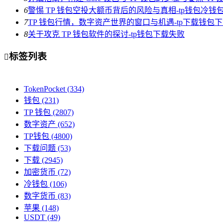
6
警惕 TP 钱包空投大额币背后的风险与真相-tp钱包冷钱
7
TP 钱包行情，数字资产世界的窗口与机遇-tp下载钱包
8
关于攻克 TP 钱包软件的探讨-tp钱包下载失败
标签列表

TokenPocket
(334)
钱包
(231)
TP 钱包
(2807)
数字资产
(652)
TP钱包
(4800)
下载问题
(53)
下载
(2945)
加密货币
(72)
冷钱包
(106)
数字货币
(83)
苹果
(148)
USDT
(49)