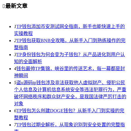
最新文章

1
TP钱包添加币安测试网全指南，新手也能快速上手的
实操教程
2
TP钱包获取BNB全攻略，从新手入门到熟练操作的完
整指南
3
TP身份钱包为何会变为子钱包？从产品进化到用户认
知的全面解析
4
钱包最帅TP集锦，峡谷里的传送艺术，每一幕都是封
神瞬间
5
盗u源码tp钱包涉及非法获取他人虚拟财产、侵犯公民
个人信息及计算机信息系统安全等违法犯罪行为，严重
破坏网络秩序和群众财产安全，是我国法律严厉打击的
对象
6
TP钱包怎么创建DOGE钱包？从新手入门到实操的完
整教程
7
TP钱包过期全解析，从现象识别到安全处置的完整指