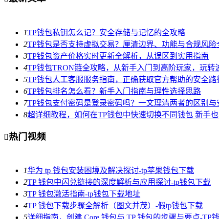
1
TP钱包私钥怎么记？安全存储与记忆的全攻略
2
TP钱包是否支持虚拟交易？厘清边界、功能与合规风险
3
TP钱包资产价格实时更新全解析，从误区到实用指南
4
TP钱包TRON链全攻略，从新手入门到高阶玩家，玩转
5
TP钱包人工客服服务指南，正确获取官方帮助的安全路
6
TP钱包排名怎么看？新手入门指南与理性选择思路
7
TP钱包支付密码是登录密码吗？一文理清两者的区别与
8
超详细教程，如何在TP钱包中快速切换不同钱包 新手
热门视频

1
华为 tp 钱包安装困境及解决探讨-tp苹果钱包下载
2
TP 钱包中闪兑链接的深度解析与应用探讨-tp钱包下载
3
TP 钱包激活指南-tp钱包下载地址
4
TP 钱包下载步骤全解析（图文并茂）-假tp钱包下载
5
详细指南，创建 Core 钱包与 TP 钱包的步骤与要点-T