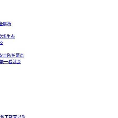
全解析
波场生态
径
安全防护要点
也能一看就会
P钱包下载完以后