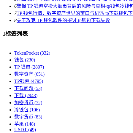
6
警惕 TP 钱包空投大额币背后的风险与真相-tp钱包冷钱
7
TP 钱包行情，数字资产世界的窗口与机遇-tp下载钱包
8
关于攻克 TP 钱包软件的探讨-tp钱包下载失败
标签列表

TokenPocket
(332)
钱包
(230)
TP 钱包
(2807)
数字资产
(651)
TP钱包
(4795)
下载问题
(53)
下载
(2943)
加密货币
(72)
冷钱包
(106)
数字货币
(83)
苹果
(148)
USDT
(49)