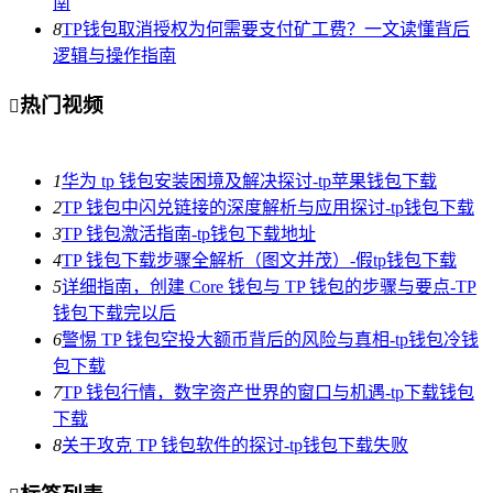
南
8
TP钱包取消授权为何需要支付矿工费？一文读懂背后
逻辑与操作指南
热门视频

1
华为 tp 钱包安装困境及解决探讨-tp苹果钱包下载
2
TP 钱包中闪兑链接的深度解析与应用探讨-tp钱包下载
3
TP 钱包激活指南-tp钱包下载地址
4
TP 钱包下载步骤全解析（图文并茂）-假tp钱包下载
5
详细指南，创建 Core 钱包与 TP 钱包的步骤与要点-TP
钱包下载完以后
6
警惕 TP 钱包空投大额币背后的风险与真相-tp钱包冷钱
包下载
7
TP 钱包行情，数字资产世界的窗口与机遇-tp下载钱包
下载
8
关于攻克 TP 钱包软件的探讨-tp钱包下载失败