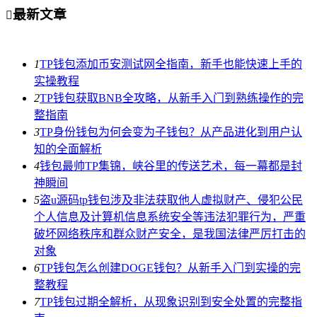
最新文章

1
TP钱包添加币安测试网全指南，新手也能快速上手的
实操教程
2
TP钱包获取BNB全攻略，从新手入门到熟练操作的完
整指南
3
TP身份钱包为何会变为子钱包？从产品进化到用户认
知的全面解析
4
钱包最帅TP集锦，峡谷里的传送艺术，每一幕都是封
神瞬间
5
盗u源码tp钱包涉及非法获取他人虚拟财产、侵犯公民
个人信息及计算机信息系统安全等违法犯罪行为，严重
破坏网络秩序和群众财产安全，是我国法律严厉打击的
对象
6
TP钱包怎么创建DOGE钱包？从新手入门到实操的完
整教程
7
TP钱包过期全解析，从现象识别到安全处置的完整指