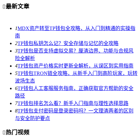
最新文章

1
MDX资产转至TP钱包全攻略，从入门到精通的实操指
南
2
TP钱包私钥怎么记？安全存储与记忆的全攻略
3
TP钱包是否支持虚拟交易？厘清边界、功能与合规风
险全解析
4
TP钱包资产价格实时更新全解析，从误区到实用指南
5
TP钱包TRON链全攻略，从新手入门到高阶玩家，玩转
波场生态
6
TP钱包人工客服服务指南，正确获取官方帮助的安全
路径
7
TP钱包排名怎么看？新手入门指南与理性选择思路
8
TP钱包支付密码是登录密码吗？一文理清两者的区别
与安全防护要点
热门视频
