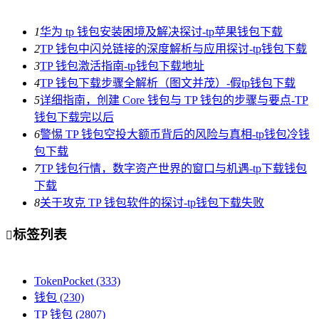
1
华为 tp 钱包安装困境及解决探讨-tp苹果钱包下载
2
TP 钱包中闪兑链接的深度解析与应用探讨-tp钱包下载
3
TP 钱包激活指南-tp钱包下载地址
4
TP 钱包下载步骤全解析（图文并茂）-假tp钱包下载
5
详细指南，创建 Core 钱包与 TP 钱包的步骤与要点-TP
钱包下载完以后
6
警惕 TP 钱包空投大额币背后的风险与真相-tp钱包冷钱
包下载
7
TP 钱包行情，数字资产世界的窗口与机遇-tp下载钱包
下载
8
关于攻克 TP 钱包软件的探讨-tp钱包下载失败
标签列表

TokenPocket
(333)
钱包
(230)
TP 钱包
(2807)