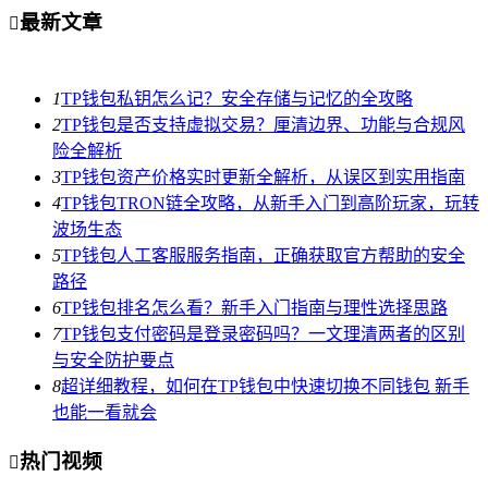
最新文章

1
TP钱包私钥怎么记？安全存储与记忆的全攻略
2
TP钱包是否支持虚拟交易？厘清边界、功能与合规风
险全解析
3
TP钱包资产价格实时更新全解析，从误区到实用指南
4
TP钱包TRON链全攻略，从新手入门到高阶玩家，玩转
波场生态
5
TP钱包人工客服服务指南，正确获取官方帮助的安全
路径
6
TP钱包排名怎么看？新手入门指南与理性选择思路
7
TP钱包支付密码是登录密码吗？一文理清两者的区别
与安全防护要点
8
超详细教程，如何在TP钱包中快速切换不同钱包 新手
也能一看就会
热门视频
