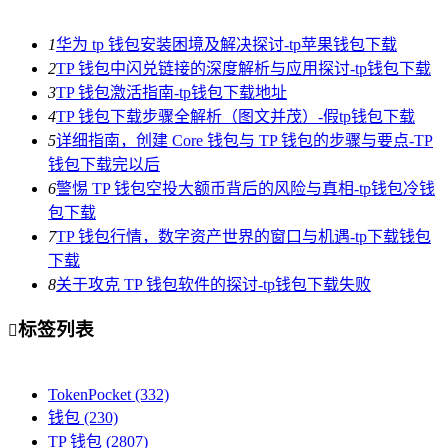
1
华为 tp 钱包安装困境及解决探讨-tp苹果钱包下载
2
TP 钱包中闪兑链接的深度解析与应用探讨-tp钱包下载
3
TP 钱包激活指南-tp钱包下载地址
4
TP 钱包下载步骤全解析（图文并茂）-假tp钱包下载
5
详细指南，创建 Core 钱包与 TP 钱包的步骤与要点-TP
钱包下载完以后
6
警惕 TP 钱包空投大额币背后的风险与真相-tp钱包冷钱
包下载
7
TP 钱包行情，数字资产世界的窗口与机遇-tp下载钱包
下载
8
关于攻克 TP 钱包软件的探讨-tp钱包下载失败
标签列表

TokenPocket
(332)
钱包
(230)
TP 钱包
(2807)