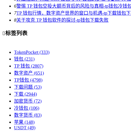
6
警惕 TP 钱包空投大额币背后的风险与真相-tp钱包冷钱
7
TP 钱包行情，数字资产世界的窗口与机遇-tp下载钱包
8
关于攻克 TP 钱包软件的探讨-tp钱包下载失败
标签列表

TokenPocket
(333)
钱包
(231)
TP 钱包
(2807)
数字资产
(651)
TP钱包
(4798)
下载问题
(53)
下载
(2944)
加密货币
(72)
冷钱包
(106)
数字货币
(83)
苹果
(148)
USDT
(49)