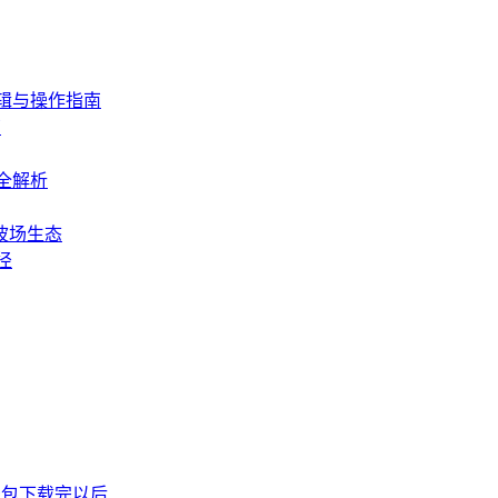
辑与操作指南
南
全解析
波场生态
径
P钱包下载完以后