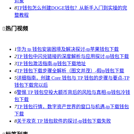
对象
8
TP钱包怎么创建DOGE钱包？从新手入门到实操的完
整教程
热门视频

1
华为 tp 钱包安装困境及解决探讨-tp苹果钱包下载
2
TP 钱包中闪兑链接的深度解析与应用探讨-tp钱包下载
3
TP 钱包激活指南-tp钱包下载地址
4
TP 钱包下载步骤全解析（图文并茂）-假tp钱包下载
5
详细指南，创建 Core 钱包与 TP 钱包的步骤与要点-TP
钱包下载完以后
6
警惕 TP 钱包空投大额币背后的风险与真相-tp钱包冷钱
包下载
7
TP 钱包行情，数字资产世界的窗口与机遇-tp下载钱包
下载
8
关于攻克 TP 钱包软件的探讨-tp钱包下载失败