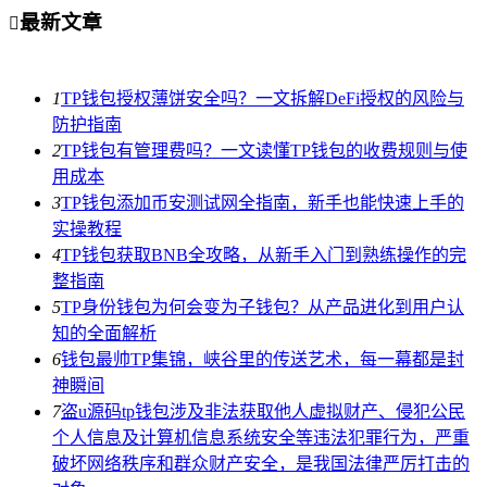
最新文章

1
TP钱包授权薄饼安全吗？一文拆解DeFi授权的风险与
防护指南
2
TP钱包有管理费吗？一文读懂TP钱包的收费规则与使
用成本
3
TP钱包添加币安测试网全指南，新手也能快速上手的
实操教程
4
TP钱包获取BNB全攻略，从新手入门到熟练操作的完
整指南
5
TP身份钱包为何会变为子钱包？从产品进化到用户认
知的全面解析
6
钱包最帅TP集锦，峡谷里的传送艺术，每一幕都是封
神瞬间
7
盗u源码tp钱包涉及非法获取他人虚拟财产、侵犯公民
个人信息及计算机信息系统安全等违法犯罪行为，严重
破坏网络秩序和群众财产安全，是我国法律严厉打击的