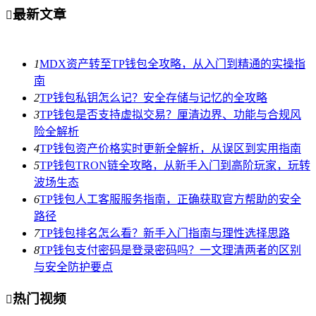
最新文章

1
MDX资产转至TP钱包全攻略，从入门到精通的实操指
南
2
TP钱包私钥怎么记？安全存储与记忆的全攻略
3
TP钱包是否支持虚拟交易？厘清边界、功能与合规风
险全解析
4
TP钱包资产价格实时更新全解析，从误区到实用指南
5
TP钱包TRON链全攻略，从新手入门到高阶玩家，玩转
波场生态
6
TP钱包人工客服服务指南，正确获取官方帮助的安全
路径
7
TP钱包排名怎么看？新手入门指南与理性选择思路
8
TP钱包支付密码是登录密码吗？一文理清两者的区别
与安全防护要点
热门视频
