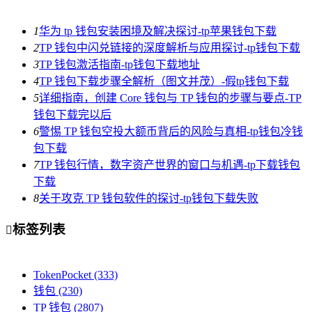
1
华为 tp 钱包安装困境及解决探讨-tp苹果钱包下载
2
TP 钱包中闪兑链接的深度解析与应用探讨-tp钱包下载
3
TP 钱包激活指南-tp钱包下载地址
4
TP 钱包下载步骤全解析（图文并茂）-假tp钱包下载
5
详细指南，创建 Core 钱包与 TP 钱包的步骤与要点-TP
钱包下载完以后
6
警惕 TP 钱包空投大额币背后的风险与真相-tp钱包冷钱
包下载
7
TP 钱包行情，数字资产世界的窗口与机遇-tp下载钱包
下载
8
关于攻克 TP 钱包软件的探讨-tp钱包下载失败
标签列表

TokenPocket
(333)
钱包
(230)
TP 钱包
(2807)