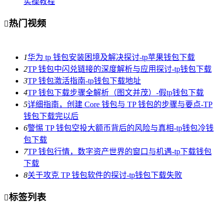
实操教程
热门视频

1
华为 tp 钱包安装困境及解决探讨-tp苹果钱包下载
2
TP 钱包中闪兑链接的深度解析与应用探讨-tp钱包下载
3
TP 钱包激活指南-tp钱包下载地址
4
TP 钱包下载步骤全解析（图文并茂）-假tp钱包下载
5
详细指南，创建 Core 钱包与 TP 钱包的步骤与要点-TP
钱包下载完以后
6
警惕 TP 钱包空投大额币背后的风险与真相-tp钱包冷钱
包下载
7
TP 钱包行情，数字资产世界的窗口与机遇-tp下载钱包
下载
8
关于攻克 TP 钱包软件的探讨-tp钱包下载失败
标签列表
