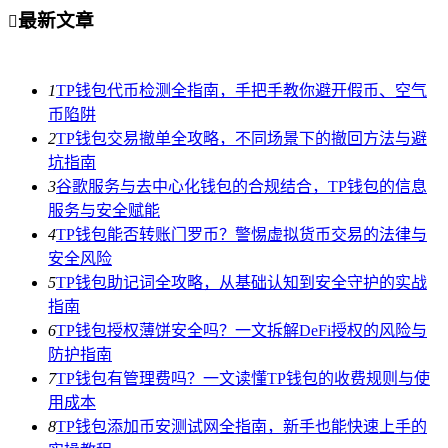
最新文章

1
TP钱包代币检测全指南，手把手教你避开假币、空气
币陷阱
2
TP钱包交易撤单全攻略，不同场景下的撤回方法与避
坑指南
3
谷歌服务与去中心化钱包的合规结合，TP钱包的信息
服务与安全赋能
4
TP钱包能否转账门罗币？警惕虚拟货币交易的法律与
安全风险
5
TP钱包助记词全攻略，从基础认知到安全守护的实战
指南
6
TP钱包授权薄饼安全吗？一文拆解DeFi授权的风险与
防护指南
7
TP钱包有管理费吗？一文读懂TP钱包的收费规则与使
用成本
8
TP钱包添加币安测试网全指南，新手也能快速上手的