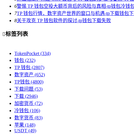
6
警惕 TP 钱包空投大额币背后的风险与真相-tp钱包冷钱
7
TP 钱包行情，数字资产世界的窗口与机遇-tp下载钱包
8
关于攻克 TP 钱包软件的探讨-tp钱包下载失败
标签列表

TokenPocket
(334)
钱包
(232)
TP 钱包
(2807)
数字资产
(652)
TP钱包
(4800)
下载问题
(53)
下载
(2946)
加密货币
(72)
冷钱包
(106)
数字货币
(83)
苹果
(148)
USDT
(49)