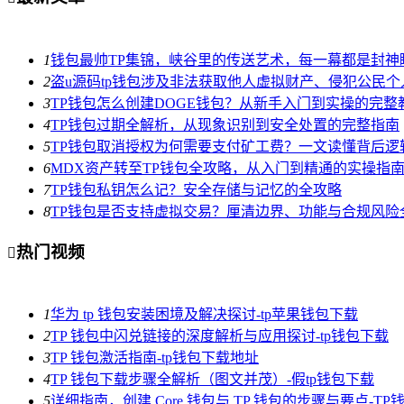
1
钱包最帅TP集锦，峡谷里的传送艺术，每一幕都是封神
2
盗u源码tp钱包涉及非法获取他人虚拟财产、侵犯公民
3
TP钱包怎么创建DOGE钱包？从新手入门到实操的完整
4
TP钱包过期全解析，从现象识别到安全处置的完整指南
5
TP钱包取消授权为何需要支付矿工费？一文读懂背后逻
6
MDX资产转至TP钱包全攻略，从入门到精通的实操指
7
TP钱包私钥怎么记？安全存储与记忆的全攻略
8
TP钱包是否支持虚拟交易？厘清边界、功能与合规风险
热门视频

1
华为 tp 钱包安装困境及解决探讨-tp苹果钱包下载
2
TP 钱包中闪兑链接的深度解析与应用探讨-tp钱包下载
3
TP 钱包激活指南-tp钱包下载地址
4
TP 钱包下载步骤全解析（图文并茂）-假tp钱包下载
5
详细指南，创建 Core 钱包与 TP 钱包的步骤与要点-T