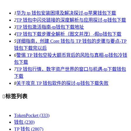
1
华为 tp 钱包安装困境及解决探讨-tp苹果钱包下载
2
TP 钱包中闪兑链接的深度解析与应用探讨-tp钱包下载
3
TP 钱包激活指南-tp钱包下载地址
4
TP 钱包下载步骤全解析（图文并茂）-假tp钱包下载
5
详细指南，创建 Core 钱包与 TP 钱包的步骤与要点-TP
钱包下载完以后
6
警惕 TP 钱包空投大额币背后的风险与真相-tp钱包冷钱
包下载
7
TP 钱包行情，数字资产世界的窗口与机遇-tp下载钱包
下载
8
关于攻克 TP 钱包软件的探讨-tp钱包下载失败
标签列表

TokenPocket
(333)
钱包
(230)
TP 钱包
(2807)