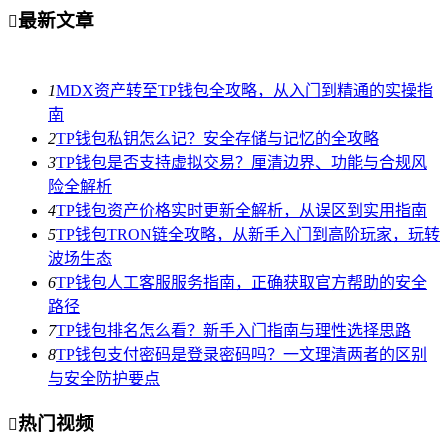
最新文章

1
MDX资产转至TP钱包全攻略，从入门到精通的实操指
南
2
TP钱包私钥怎么记？安全存储与记忆的全攻略
3
TP钱包是否支持虚拟交易？厘清边界、功能与合规风
险全解析
4
TP钱包资产价格实时更新全解析，从误区到实用指南
5
TP钱包TRON链全攻略，从新手入门到高阶玩家，玩转
波场生态
6
TP钱包人工客服服务指南，正确获取官方帮助的安全
路径
7
TP钱包排名怎么看？新手入门指南与理性选择思路
8
TP钱包支付密码是登录密码吗？一文理清两者的区别
与安全防护要点
热门视频
