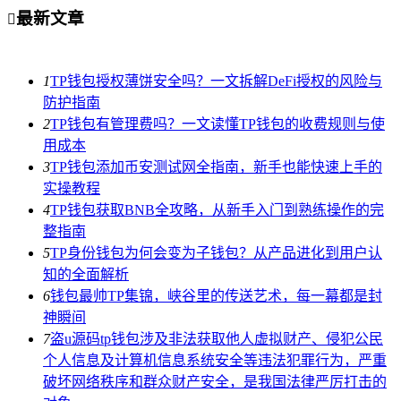
最新文章

1
TP钱包授权薄饼安全吗？一文拆解DeFi授权的风险与
防护指南
2
TP钱包有管理费吗？一文读懂TP钱包的收费规则与使
用成本
3
TP钱包添加币安测试网全指南，新手也能快速上手的
实操教程
4
TP钱包获取BNB全攻略，从新手入门到熟练操作的完
整指南
5
TP身份钱包为何会变为子钱包？从产品进化到用户认
知的全面解析
6
钱包最帅TP集锦，峡谷里的传送艺术，每一幕都是封
神瞬间
7
盗u源码tp钱包涉及非法获取他人虚拟财产、侵犯公民
个人信息及计算机信息系统安全等违法犯罪行为，严重
破坏网络秩序和群众财产安全，是我国法律严厉打击的