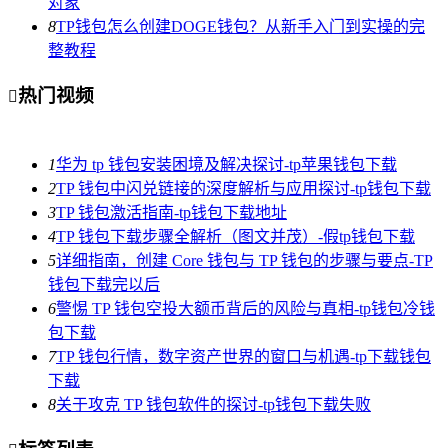
对象
8
TP钱包怎么创建DOGE钱包？从新手入门到实操的完
整教程
热门视频

1
华为 tp 钱包安装困境及解决探讨-tp苹果钱包下载
2
TP 钱包中闪兑链接的深度解析与应用探讨-tp钱包下载
3
TP 钱包激活指南-tp钱包下载地址
4
TP 钱包下载步骤全解析（图文并茂）-假tp钱包下载
5
详细指南，创建 Core 钱包与 TP 钱包的步骤与要点-TP
钱包下载完以后
6
警惕 TP 钱包空投大额币背后的风险与真相-tp钱包冷钱
包下载
7
TP 钱包行情，数字资产世界的窗口与机遇-tp下载钱包
下载
8
关于攻克 TP 钱包软件的探讨-tp钱包下载失败