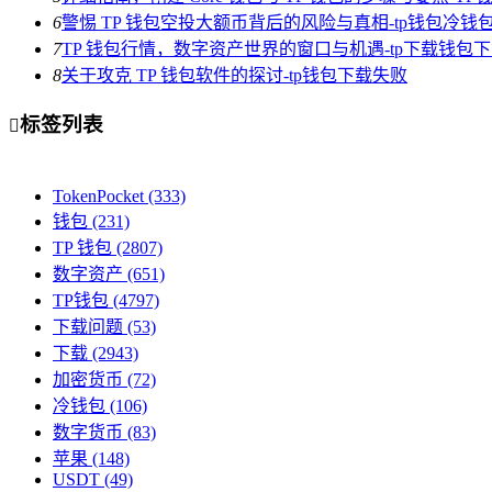
6
警惕 TP 钱包空投大额币背后的风险与真相-tp钱包冷钱
7
TP 钱包行情，数字资产世界的窗口与机遇-tp下载钱包
8
关于攻克 TP 钱包软件的探讨-tp钱包下载失败
标签列表

TokenPocket
(333)
钱包
(231)
TP 钱包
(2807)
数字资产
(651)
TP钱包
(4797)
下载问题
(53)
下载
(2943)
加密货币
(72)
冷钱包
(106)
数字货币
(83)
苹果
(148)
USDT
(49)