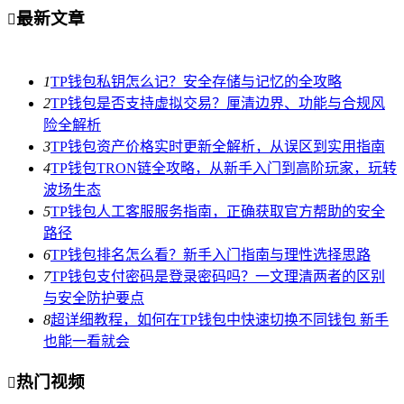
最新文章

1
TP钱包私钥怎么记？安全存储与记忆的全攻略
2
TP钱包是否支持虚拟交易？厘清边界、功能与合规风
险全解析
3
TP钱包资产价格实时更新全解析，从误区到实用指南
4
TP钱包TRON链全攻略，从新手入门到高阶玩家，玩转
波场生态
5
TP钱包人工客服服务指南，正确获取官方帮助的安全
路径
6
TP钱包排名怎么看？新手入门指南与理性选择思路
7
TP钱包支付密码是登录密码吗？一文理清两者的区别
与安全防护要点
8
超详细教程，如何在TP钱包中快速切换不同钱包 新手
也能一看就会
热门视频
