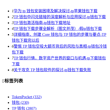
1
华为 tp 钱包安装困境及解决探讨-tp苹果钱包下载
2
TP 钱包中闪兑链接的深度解析与应用探讨-tp钱包下载
3
TP 钱包激活指南-tp钱包下载地址
4
TP 钱包下载步骤全解析（图文并茂）-假tp钱包下载
5
详细指南，创建 Core 钱包与 TP 钱包的步骤与要点-TP
钱包下载完以后
6
警惕 TP 钱包空投大额币背后的风险与真相-tp钱包冷钱
包下载
7
TP 钱包行情，数字资产世界的窗口与机遇-tp下载钱包
下载
8
关于攻克 TP 钱包软件的探讨-tp钱包下载失败
标签列表

TokenPocket
(332)
钱包
(230)
TP 钱包
(2807)