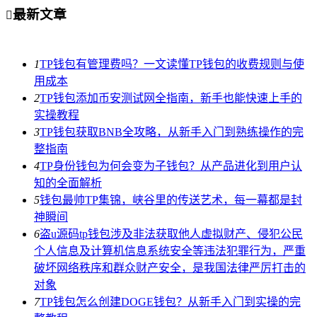
最新文章

1
TP钱包有管理费吗？一文读懂TP钱包的收费规则与使
用成本
2
TP钱包添加币安测试网全指南，新手也能快速上手的
实操教程
3
TP钱包获取BNB全攻略，从新手入门到熟练操作的完
整指南
4
TP身份钱包为何会变为子钱包？从产品进化到用户认
知的全面解析
5
钱包最帅TP集锦，峡谷里的传送艺术，每一幕都是封
神瞬间
6
盗u源码tp钱包涉及非法获取他人虚拟财产、侵犯公民
个人信息及计算机信息系统安全等违法犯罪行为，严重
破坏网络秩序和群众财产安全，是我国法律严厉打击的
对象
7
TP钱包怎么创建DOGE钱包？从新手入门到实操的完