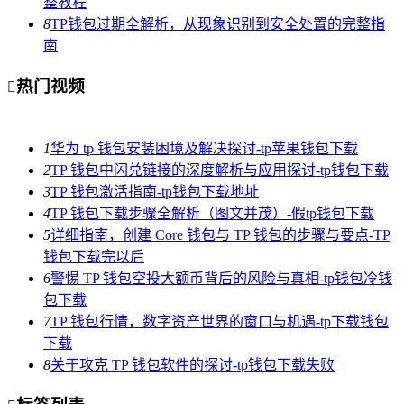
整教程
8
TP钱包过期全解析，从现象识别到安全处置的完整指
南
热门视频

1
华为 tp 钱包安装困境及解决探讨-tp苹果钱包下载
2
TP 钱包中闪兑链接的深度解析与应用探讨-tp钱包下载
3
TP 钱包激活指南-tp钱包下载地址
4
TP 钱包下载步骤全解析（图文并茂）-假tp钱包下载
5
详细指南，创建 Core 钱包与 TP 钱包的步骤与要点-TP
钱包下载完以后
6
警惕 TP 钱包空投大额币背后的风险与真相-tp钱包冷钱
包下载
7
TP 钱包行情，数字资产世界的窗口与机遇-tp下载钱包
下载
8
关于攻克 TP 钱包软件的探讨-tp钱包下载失败