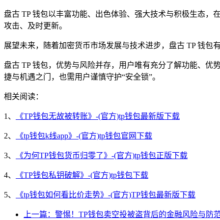
盘古 TP 钱包以丰富功能、出色体验、强大技术与积极生态
攻击、及时更新。
展望未来，随着加密货币市场发展与技术进步，盘古 TP 钱
盘古 TP 钱包，优势与风险并存，用户唯有充分了解功能、
捷与机遇之门，也需用户谨慎守护“安全锁”。
相关阅读：
1、
《TP钱包无故被转账》-(官方)tp钱包最新版下载
2、
《tp钱包k线app》-(官方)tp钱包官网下载
3、
《为何TP钱包货币归零了》-(官方)tp钱包正版下载
4、
《TP钱包私钥破解》-(官方)tp钱包下载
5、
《tp钱包如何看比价走势》-(官方)TP钱包最新版下载
上一篇：警惕！TP钱包卖空投被盗背后的金融风险与防