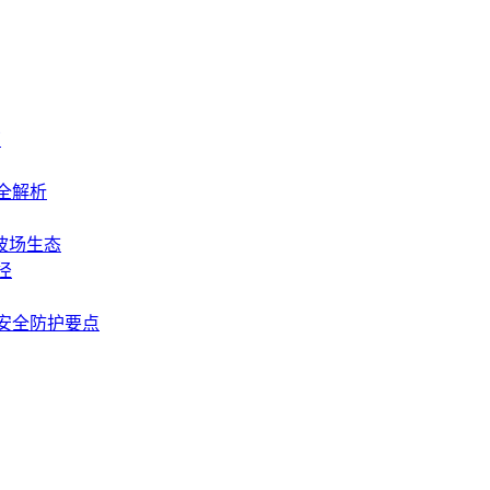
南
全解析
波场生态
径
安全防护要点