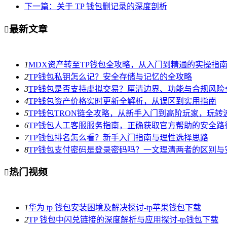
下一篇：关于 TP 钱包删记录的深度剖析
最新文章

1
MDX资产转至TP钱包全攻略，从入门到精通的实操指
2
TP钱包私钥怎么记？安全存储与记忆的全攻略
3
TP钱包是否支持虚拟交易？厘清边界、功能与合规风险
4
TP钱包资产价格实时更新全解析，从误区到实用指南
5
TP钱包TRON链全攻略，从新手入门到高阶玩家，玩转
6
TP钱包人工客服服务指南，正确获取官方帮助的安全路
7
TP钱包排名怎么看？新手入门指南与理性选择思路
8
TP钱包支付密码是登录密码吗？一文理清两者的区别与
热门视频

1
华为 tp 钱包安装困境及解决探讨-tp苹果钱包下载
2
TP 钱包中闪兑链接的深度解析与应用探讨-tp钱包下载