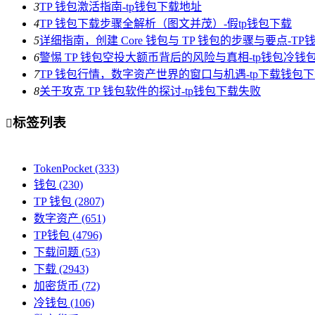
3
TP 钱包激活指南-tp钱包下载地址
4
TP 钱包下载步骤全解析（图文并茂）-假tp钱包下载
5
详细指南，创建 Core 钱包与 TP 钱包的步骤与要点-T
6
警惕 TP 钱包空投大额币背后的风险与真相-tp钱包冷钱
7
TP 钱包行情，数字资产世界的窗口与机遇-tp下载钱包
8
关于攻克 TP 钱包软件的探讨-tp钱包下载失败
标签列表

TokenPocket
(333)
钱包
(230)
TP 钱包
(2807)
数字资产
(651)
TP钱包
(4796)
下载问题
(53)
下载
(2943)
加密货币
(72)
冷钱包
(106)