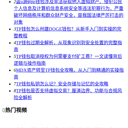
2
盗u源码tp钱包涉及非法获取他人虚拟财产、侵犯公民
个人信息及计算机信息系统安全等违法犯罪行为，严重
破坏网络秩序和群众财产安全，是我国法律严厉打击的
对象
3
TP钱包怎么创建DOGE钱包？从新手入门到实操的完
整教程
4
TP钱包过期全解析，从现象识别到安全处置的完整指
南
5
TP钱包取消授权为何需要支付矿工费？一文读懂背后
逻辑与操作指南
6
MDX资产转至TP钱包全攻略，从入门到精通的实操指
南
7
TP钱包私钥怎么记？安全存储与记忆的全攻略
8
TP钱包是否支持虚拟交易？厘清边界、功能与合规风
险全解析
热门视频
