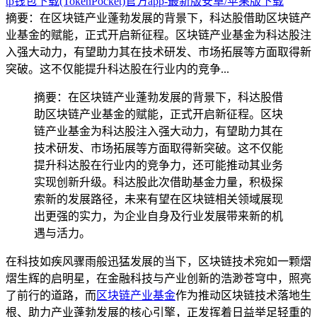
tp钱包下载(TokenPocket)官方app-最新版安卓/苹果版下载
摘要：在区块链产业蓬勃发展的背景下，科达股借助区块链产
业基金的赋能，正式开启新征程。区块链产业基金为科达股注
入强大动力，有望助力其在技术研发、市场拓展等方面取得新
突破。这不仅能提升科达股在行业内的竞争...
摘要：在区块链产业蓬勃发展的背景下，科达股借
助区块链产业基金的赋能，正式开启新征程。区块
链产业基金为科达股注入强大动力，有望助力其在
技术研发、市场拓展等方面取得新突破。这不仅能
提升科达股在行业内的竞争力，还可能推动其业务
实现创新升级。科达股此次借助基金力量，积极探
索新的发展路径，未来有望在区块链相关领域展现
出更强的实力，为企业自身及行业发展带来新的机
遇与活力。
在科技如疾风骤雨般迅猛发展的当下，区块链技术宛如一颗熠
熠生辉的启明星，在金融科技与产业创新的浩渺苍穹中，照亮
了前行的道路，而
区块链产业基金
作为推动区块链技术落地生
根、助力产业蓬勃发展的核心引擎，正发挥着日益举足轻重的