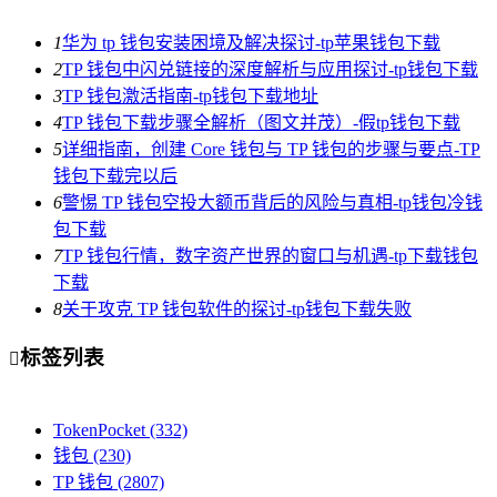
1
华为 tp 钱包安装困境及解决探讨-tp苹果钱包下载
2
TP 钱包中闪兑链接的深度解析与应用探讨-tp钱包下载
3
TP 钱包激活指南-tp钱包下载地址
4
TP 钱包下载步骤全解析（图文并茂）-假tp钱包下载
5
详细指南，创建 Core 钱包与 TP 钱包的步骤与要点-TP
钱包下载完以后
6
警惕 TP 钱包空投大额币背后的风险与真相-tp钱包冷钱
包下载
7
TP 钱包行情，数字资产世界的窗口与机遇-tp下载钱包
下载
8
关于攻克 TP 钱包软件的探讨-tp钱包下载失败
标签列表

TokenPocket
(332)
钱包
(230)
TP 钱包
(2807)