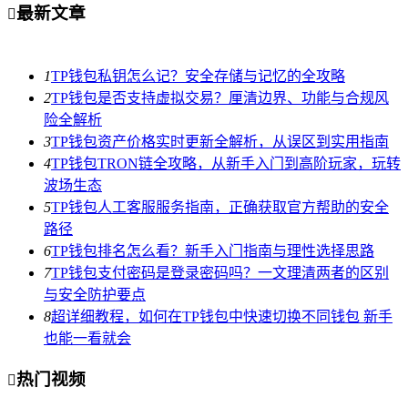
最新文章

1
TP钱包私钥怎么记？安全存储与记忆的全攻略
2
TP钱包是否支持虚拟交易？厘清边界、功能与合规风
险全解析
3
TP钱包资产价格实时更新全解析，从误区到实用指南
4
TP钱包TRON链全攻略，从新手入门到高阶玩家，玩转
波场生态
5
TP钱包人工客服服务指南，正确获取官方帮助的安全
路径
6
TP钱包排名怎么看？新手入门指南与理性选择思路
7
TP钱包支付密码是登录密码吗？一文理清两者的区别
与安全防护要点
8
超详细教程，如何在TP钱包中快速切换不同钱包 新手
也能一看就会
热门视频
