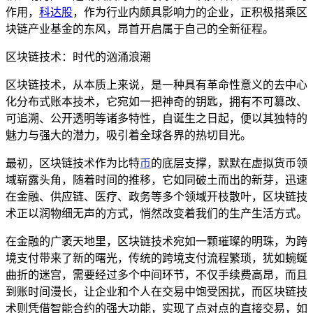
作用，
科达股
，作为行业内颇具影响力的企业，正积极搭乘区
块链产业基金的东风，昂首开启属于自己的全新征程。
区块链技术：时代的汹涌浪潮
区块链技术，从本质上来说，是一种具有革命性意义的去中心
化分布式账本技术，它宛如一把神奇的钥匙，拥有不可篡改、
可追溯、公开透明等诸多特性，自诞生之日起，便以其独特的
魅力与强大的潜力，吸引着全球各界的热切目光。
最初，区块链技术作为比特
币
的底层支撑，默默在虚拟货币领
域崭露头角，随着时间的推移，它如同破土而出的新芽，迅速
在金融、供应链、医疗、政务等多个领域开枝散叶，区块链技
术正以润物细无声的方式，悄然改变着我们的生产生活方式。
在金融的广袤天地里，区块链技术宛如一颗璀璨的明珠，为跨
境支付带来了新的曙光，传统的跨境支付流程繁琐，犹如蜿蜒
曲折的迷宫，需要经过多个中间环节，不仅手续费高昂，而且
到账时间漫长，让企业和个人在交易中饱受困扰，而区块链技
术则凭借智能合约的强大功能，实现了点对点的直接交易，如